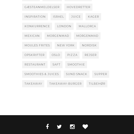
GÆSTEANMELDELSER
HOVEDRETTER
INSPIRATION
ISRAEL
JUICE
KAGER
KONKURRENCE
LONDON
MALLORCA
MEXICAN
MORGENMAD
MORGENMAD
MOULES FRITES
NEW YORK
NORDISK
OPSKRIFTER
OSLO
PIZZA
REJSER
RESTAURANT
SAFT
SMOOTHIE
SMOOTHIES & JUICES
SUND SNACK
SUPPER
TAKEAWAY
TAKEAWAY-BURGER
TILBEHØR