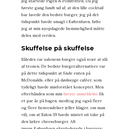
jeg startede Pigen & Pomfritten. Da jeg
første gang fandt ud af, at den lille cocktail
bar lavede den bedste burger, jeg på det
tidspunkt havde smagt i København, følte
jeg at min nyopdagede hemmelighed måtte
deles med verden.
Skuffelse på skuffelse
Således var salonens burger også svær at slå
af tronen. De bedste burgeralternativer var
på dette tidspunkt at finde enten på
McDonalds, eller på dødssyge caféer, som
tydeligt havde misforstået konceptet. Men
efterhånden som min
første anmeldelse
fik
et par år på bagen, modtog jeg også flere
og flere henvendelser (eller klager, om man
vil), om at Salon 39 havde mistet sit take på
den lækre cheeseburger. Alt
imens København eksploderede i burgere: