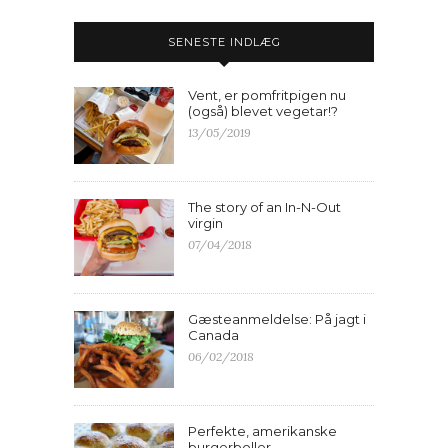
SENESTE INDLÆG
Vent, er pomfritpigen nu
(også) blevet vegetar!?
13/05/2019
The story of an In-N-Out
virgin
07/04/2018
Gæsteanmeldelse: På jagt i
Canada
06/02/2018
Perfekte, amerikanske
burgerboller