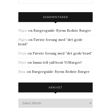
KOMMENTARER
Pigen
on
Burgerguide: Byens Bedste Burger
Pigen
on
Første forsøg med “det gode
brød”
Freja
on
Første forsøg med “det gode brød”
Peter
on
Imma tell yall bout YOBurger!
Rosa
on
Burgerguide: Byens Bedste Burger
ARKIVET