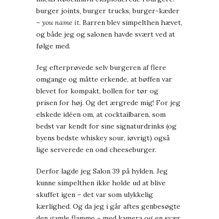
burger joints, burger trucks, burger-kæder
–
you name it
. Barren blev simpelthen hævet,
og både jeg og salonen havde svært ved at
følge med.
Jeg efterprøvede selv burgeren af flere
omgange og måtte erkende, at bøffen var
blevet for kompakt, bollen for tør og
prisen for høj. Og det ærgrede mig! For jeg
elskede idéen om, at cocktailbaren, som
bedst var kendt for sine signaturdrinks (og
byens bedste whiskey sour, iøvrigt) også
lige serverede en ond cheeseburger.
Derfor lagde jeg Salon 39 på hylden. Jeg
kunne simpelthen ikke holde ud at blive
skuffet igen – det var som ulykkelig
kærlighed. Og da jeg i går aftes genbesøgte
den gamle flamme – med kamera og en svær