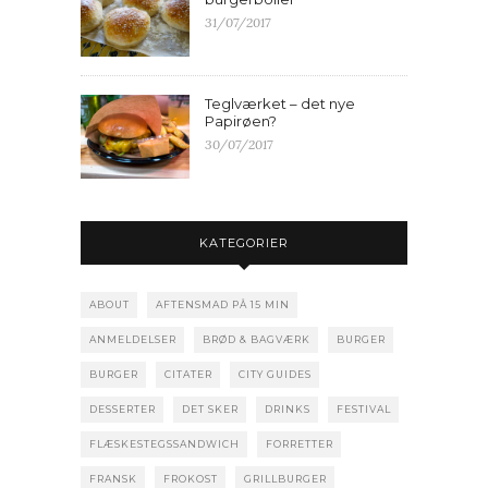
31/07/2017
Teglværket – det nye
Papirøen?
30/07/2017
KATEGORIER
ABOUT
AFTENSMAD PÅ 15 MIN
ANMELDELSER
BRØD & BAGVÆRK
BURGER
BURGER
CITATER
CITY GUIDES
DESSERTER
DET SKER
DRINKS
FESTIVAL
FLÆSKESTEGSSANDWICH
FORRETTER
FRANSK
FROKOST
GRILLBURGER