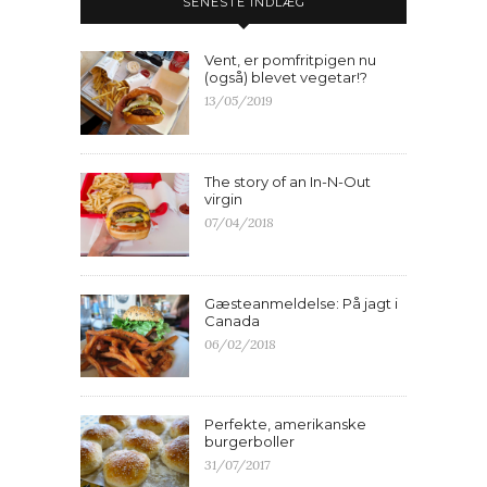
SENESTE INDLÆG
Vent, er pomfritpigen nu
(også) blevet vegetar!?
13/05/2019
The story of an In-N-Out
virgin
07/04/2018
Gæsteanmeldelse: På jagt i
Canada
06/02/2018
Perfekte, amerikanske
burgerboller
31/07/2017