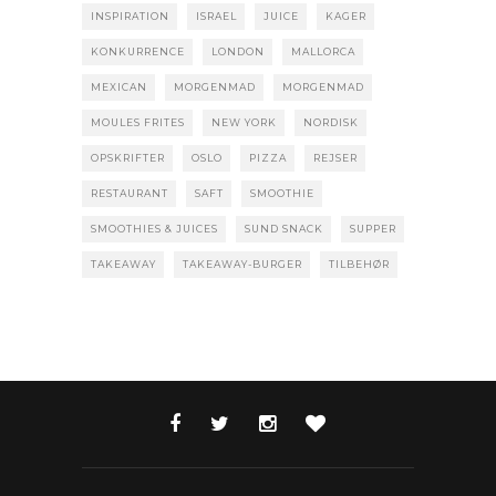
INSPIRATION
ISRAEL
JUICE
KAGER
KONKURRENCE
LONDON
MALLORCA
MEXICAN
MORGENMAD
MORGENMAD
MOULES FRITES
NEW YORK
NORDISK
OPSKRIFTER
OSLO
PIZZA
REJSER
RESTAURANT
SAFT
SMOOTHIE
SMOOTHIES & JUICES
SUND SNACK
SUPPER
TAKEAWAY
TAKEAWAY-BURGER
TILBEHØR