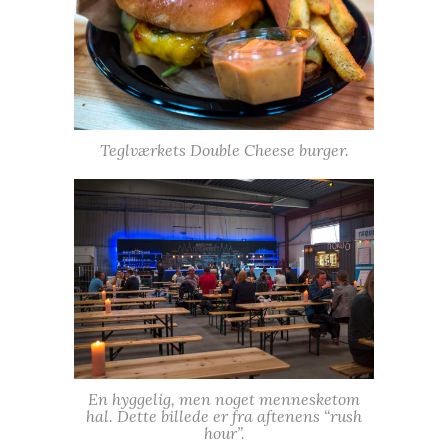
Teglværkets Double Cheese burger.
En hyggelig, men noget mennesketom
hal. Dette billede er fra aftenens “rush
hour”.