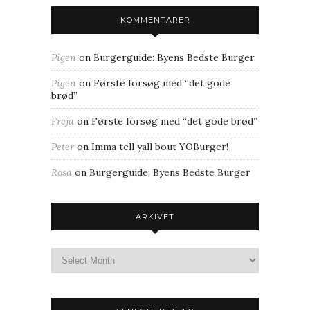
KOMMENTARER
Pigen
on
Burgerguide: Byens Bedste Burger
Pigen
on
Første forsøg med “det gode
brød”
Freja
on
Første forsøg med “det gode brød”
Peter
on
Imma tell yall bout YOBurger!
Rosa
on
Burgerguide: Byens Bedste Burger
ARKIVET