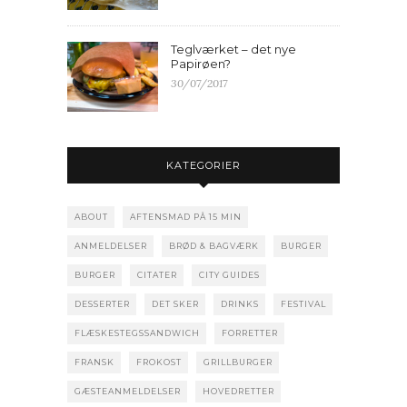
Teglværket – det nye
Papirøen?
30/07/2017
KATEGORIER
ABOUT
AFTENSMAD PÅ 15 MIN
ANMELDELSER
BRØD & BAGVÆRK
BURGER
BURGER
CITATER
CITY GUIDES
DESSERTER
DET SKER
DRINKS
FESTIVAL
FLÆSKESTEGSSANDWICH
FORRETTER
FRANSK
FROKOST
GRILLBURGER
GÆSTEANMELDELSER
HOVEDRETTER