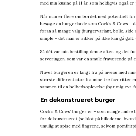
med min kusine på 11 år, som heldigvis også er
Når man er flere om bordet med potentielt forsk
besøge en burgerkæde som Cock’s & Cows – der
foran så mange valg (burgervariant, bolle, side 
simple – det man er sikker på ikke kan gå galt: c
Så dét var min bestilling denne aften, og det f
serveringen, som var en smule fraværende på en 
Nuvel, burgeren er langt fra på niveau med mine
største differentiator fra mine tre favoritter
sammen til en helhedsoplevelse (hør mig evt. 
En dekonstrueret burger
Cock’s & Cows’ burger er – som mange andre bu
for dekonstrueret (se blot på billederne, hvor
umulig at spise med fingrene, selvom pomfritp