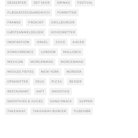
DESSERTER
DET SKER
DRINKS
FESTIVAL
FLÆSKESTEGSSANDWICH
FORRETTER
FRANSK
FROKOST
GRILLBURGER
GÆSTEANMELDELSER
HOVEDRETTER
INSPIRATION
ISRAEL
JUICE
KAGER
KONKURRENCE
LONDON
MALLORCA
MEXICAN
MORGENMAD
MORGENMAD
MOULES FRITES
NEW YORK
NORDISK
OPSKRIFTER
OSLO
PIZZA
REJSER
RESTAURANT
SAFT
SMOOTHIE
SMOOTHIES & JUICES
SUND SNACK
SUPPER
TAKEAWAY
TAKEAWAY-BURGER
TILBEHØR