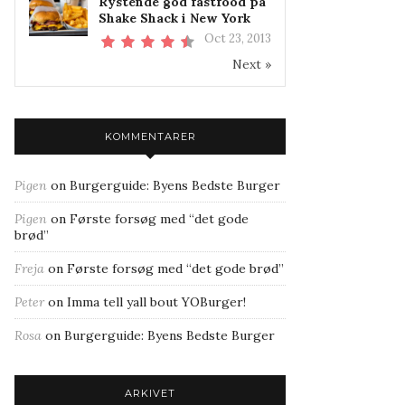
Rystende god fastfood på
Shake Shack i New York
Oct 23, 2013
Next »
KOMMENTARER
Pigen
on
Burgerguide: Byens Bedste Burger
Pigen
on
Første forsøg med “det gode
brød”
Freja
on
Første forsøg med “det gode brød”
Peter
on
Imma tell yall bout YOBurger!
Rosa
on
Burgerguide: Byens Bedste Burger
ARKIVET