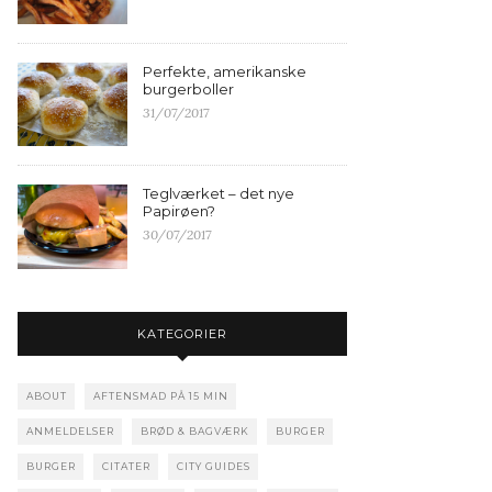
Perfekte, amerikanske
burgerboller
31/07/2017
Teglværket – det nye
Papirøen?
30/07/2017
KATEGORIER
ABOUT
AFTENSMAD PÅ 15 MIN
ANMELDELSER
BRØD & BAGVÆRK
BURGER
BURGER
CITATER
CITY GUIDES