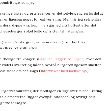
 pomfritpige, som jeg.
ellige lyster og præferencer, er det selvfølgelig en fordel at
 er ligesom noget for enhver smag. Men når jeg selv stilles
orders, dyppe – ja,
tough life!
) går jeg altså oftest efter det
heeseburger i blød bolle og fritter til, naturligvis.
ungerede ganske godt, når man altså lige ser bort fra
ellers ret stille aften.
 “hellige tre konger” (
Gasoline
,
Jagger
,
YoBurger
), hvor den
 er kødets kvalitet og måden hvorpå burgeren ligesom smelter
fable mere om den slags i
interviewet med Radio24Syv
).
rgerrestauranter, der modtager en ‘lige over middel’-rating –
dan elementerne “ligger ovenpå” hinanden) og iøvrigt helt
igerne forsøgte.