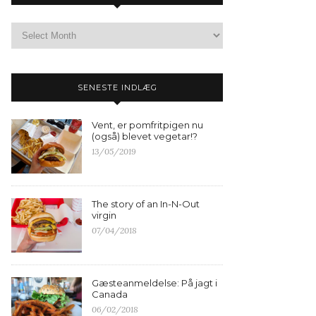
SENESTE INDLÆG
Vent, er pomfritpigen nu
(også) blevet vegetar!?
13/05/2019
The story of an In-N-Out
virgin
07/04/2018
Gæsteanmeldelse: På jagt i
Canada
06/02/2018