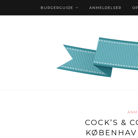
BURGERGUIDE
ANMELDELSER
O
ANM
COCK’S & C
KØBENHAV