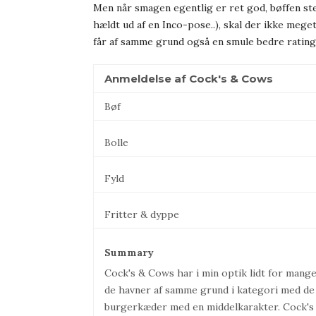
Men når smagen egentlig er ret god, bøffen ste
hældt ud af en Inco-pose..), skal der ikke mege
får af samme grund også en smule bedre ratin
Anmeldelse af Cock's & Cows
Bøf
Bolle
Fyld
Fritter & dyppe
Summary
Cock's & Cows har i min optik lidt for man
de havner af samme grund i kategori med de
burgerkæder med en middelkarakter. Cock's &