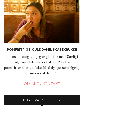
POMFRITPIGE, GULDDAME, SKABEKRUKKE
Lad os bare sige, at jeg er glad for mad. Særligt
mad, hvortil der hører fritter. Eller bare
pomfritter alene, måske. Med dyppe, selvfølgelig
- masser af dyppe!
OM MIG / KONTAKT
BURGERANMELDELSER