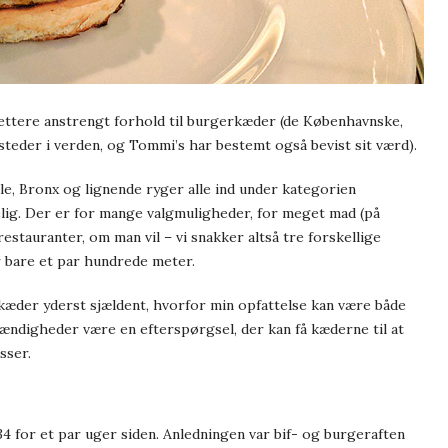
 lettere anstrengt forhold til burgerkæder (de Københavnske,
steder i verden, og Tommi’s har bestemt også bevist sit værd).
le, Bronx og lignende ryger alle ind under kategorien
lgelig. Der er for mange valgmuligheder, for meget mad (på
restauranter, om man vil – vi snakker altså tre forskellige
 bare et par hundrede meter.
æder yderst sjældent, hvorfor min opfattelse kan være både
ændigheder være en efterspørgsel, der kan få kæderne til at
sser.
4 for et par uger siden. Anledningen var bif- og burgeraften