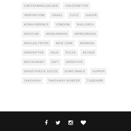
GÆSTEANMELDELSER
HOVEDRETTER
INSPIRATION
ISRAEL
JUICE
KAGER
KONKURRENCE
LONDON
MALLORCA
MEXICAN
MORGENMAD
MORGENMAD
MOULES FRITES
NEW YORK
NORDISK
OPSKRIFTER
OSLO
PIZZA
REJSER
RESTAURANT
SAFT
SMOOTHIE
SMOOTHIES & JUICES
SUND SNACK
SUPPER
TAKEAWAY
TAKEAWAY-BURGER
TILBEHØR