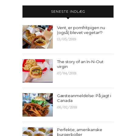
SENESTE INDLÆG
Vent, er pomfritpigen nu
(også) blevet vegetar!?
13/05/2019
The story of an In-N-Out
virgin
07/04/2018
Gæsteanmeldelse: På jagt i
Canada
06/02/2018
Perfekte, amerikanske
burgerboller