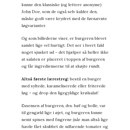
kunne den klassiske (og lettere anonyme)
John Doe, som de også selv kalder den,
måske godt være krydret med de førnævnte
løgvarianter.
Og som billederne viser, er burgeren blevet
samlet lige vel hurtigt. Det ser i hvert fald
noget sjusket ud – det hjælper så heller ikke
at salaten er placeret i toppen af burgeren
og får ingredienserne til at skøjte rundt.
Altså første lærestreg:
bestil en burger
med syltede, karameliserede eller friterede
løg – og drop den ligegyldige krølsalat!
Essensen af burgeren, dvs. bøf og bolle, var
til gengæld lige i øjet, og burgeren kunne
nemt spises med fingrene (når man altså lige
havde fået skubbet de udfarende tomater og