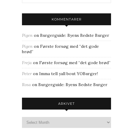
KOMMENTARER
Pigen
on
Burgerguide: Byens Bedste Burger
Pigen
on
Første forsøg med “det gode
brød”
Freja
on
Første forsøg med “det gode brød”
Peter
on
Imma tell yall bout YOBurger!
Rosa
on
Burgerguide: Byens Bedste Burger
ARKIVET