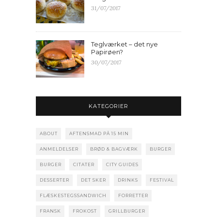
31/07/2017
Teglværket – det nye
Papirøen?
30/07/2017
KATEGORIER
ABOUT
AFTENSMAD PÅ 15 MIN
ANMELDELSER
BRØD & BAGVÆRK
BURGER
BURGER
CITATER
CITY GUIDES
DESSERTER
DET SKER
DRINKS
FESTIVAL
FLÆSKESTEGSSANDWICH
FORRETTER
FRANSK
FROKOST
GRILLBURGER