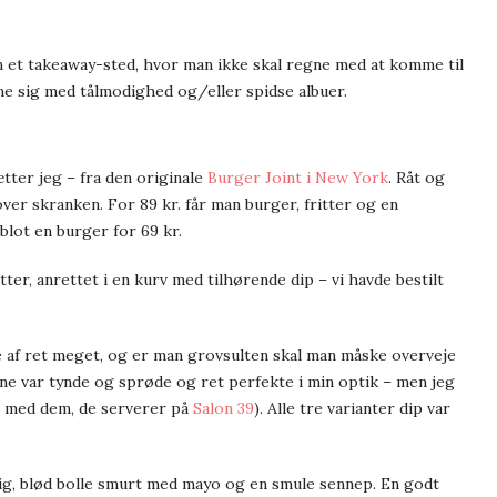
 et takeaway-sted, hvor man ikke skal regne med at komme til
æbne sig med tålmodighed og/eller spidse albuer.
ætter jeg – fra den originale
Burger Joint i New York
. Råt og
er skranken. For 89 kr. får man burger, fritter og en
blot en burger for 69 kr.
ter, anrettet i en kurv med tilhørende dip – vi havde bestilt
 af ret meget, og er man grovsulten skal man måske overveje
terne var tynde og sprøde og ret perfekte i min optik – men jeg
il med dem, de serverer på
Salon 39
). Alle tre varianter dip var
jlig, blød bolle smurt med mayo og en smule sennep. En godt