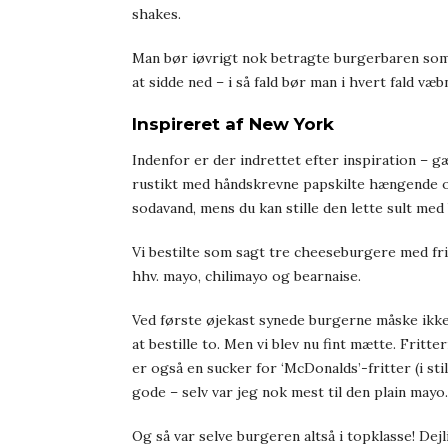
shakes.
Man bør iøvrigt nok betragte burgerbaren som
at sidde ned – i så fald bør man i hvert fald v
Inspireret af New York
Indenfor er der indrettet efter inspiration – g
rustikt med håndskrevne papskilte hængende ov
sodavand, mens du kan stille den lette sult med 
Vi bestilte som sagt tre cheeseburgere med frit
hhv. mayo, chilimayo og bearnaise.
Ved første øjekast synede burgerne måske ikke
at bestille to. Men vi blev nu fint mætte. Frit
er også en sucker for ‘McDonalds’-fritter (i st
gode – selv var jeg nok mest til den plain mayo.
Og så var selve burgeren altså i topklasse! De