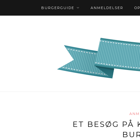
BURGERGUIDE
ANMELDELSER
O
ANM
ET BESØG PÅ
BUR