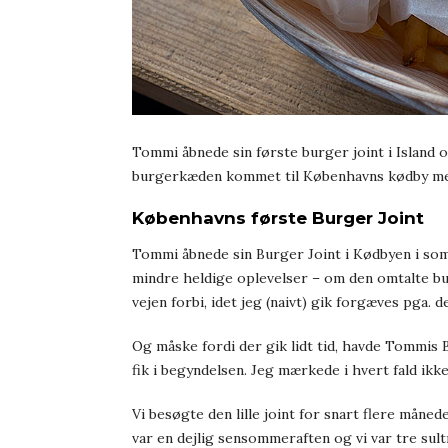
Tommi åbnede sin første burger joint i Island 
burgerkæden kommet til Københavns kødby med 
Københavns første Burger Joint
Tommi åbnede sin Burger Joint i Kødbyen i so
mindre heldige oplevelser – om den omtalte burg
vejen forbi, idet jeg (naivt) gik forgæves pga. 
Og måske fordi der gik lidt tid, havde Tommis B
fik i begyndelsen. Jeg mærkede i hvert fald ikk
Vi besøgte den lille joint for snart flere måned
var en dejlig sensommeraften og vi var tre sul