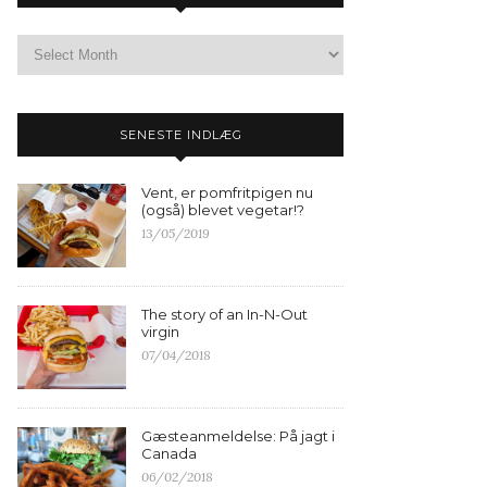
SENESTE INDLÆG
Vent, er pomfritpigen nu
(også) blevet vegetar!?
13/05/2019
The story of an In-N-Out
virgin
07/04/2018
Gæsteanmeldelse: På jagt i
Canada
06/02/2018