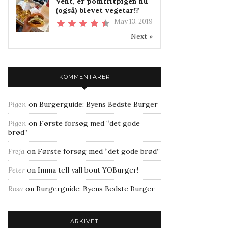
Vent, er pomfritpigen nu
(også) blevet vegetar!?
May 13, 2019
Next »
KOMMENTARER
Pigen
on
Burgerguide: Byens Bedste Burger
Pigen
on
Første forsøg med “det gode
brød”
Freja
on
Første forsøg med “det gode brød”
Peter
on
Imma tell yall bout YOBurger!
Rosa
on
Burgerguide: Byens Bedste Burger
ARKIVET