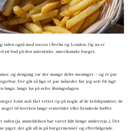
og siden også med succes i Berlin og London. Og nu er
sit bud på den autentiske, amerikanske burger.
mmer, og dengang var der mange delte meninger – og et par
erbar. Der gik så lige et par måneder før jeg selv fik lagt
den lange, lange kø på selve åbningsdagen.
urger Joint nok fået rettet op på nogle af de kritikpunkter, de
e noget til hverken lange ventetider eller brankede bøffer.
er siden (ja, anmeldelsen har været lidt længe undervejs..). Det
tne piger, der gik all in på burgermenuer og efterfølgende