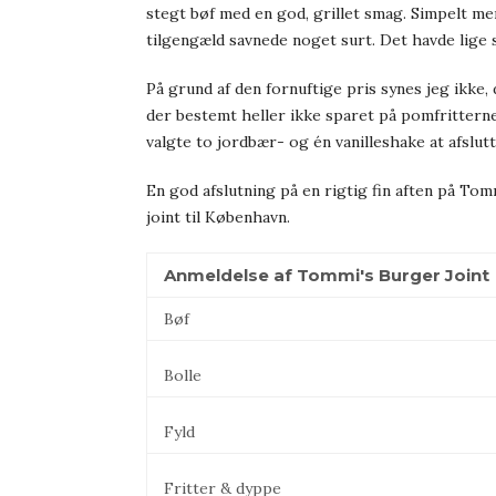
stegt bøf med en god, grillet smag. Simpelt men
tilgengæld savnede noget surt. Det havde lige s
På grund af den fornuftige pris synes jeg ikke,
der bestemt heller ikke sparet på pomfrittern
valgte to jordbær- og én vanilleshake at afslutt
En god afslutning på en rigtig fin aften på To
joint til København.
Anmeldelse af Tommi's Burger Joint
Bøf
Bolle
Fyld
Fritter & dyppe