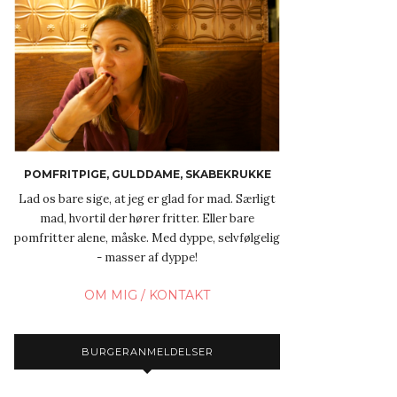
POMFRITPIGE, GULDDAME, SKABEKRUKKE
Lad os bare sige, at jeg er glad for mad. Særligt
mad, hvortil der hører fritter. Eller bare
pomfritter alene, måske. Med dyppe, selvfølgelig
- masser af dyppe!
OM MIG / KONTAKT
BURGERANMELDELSER