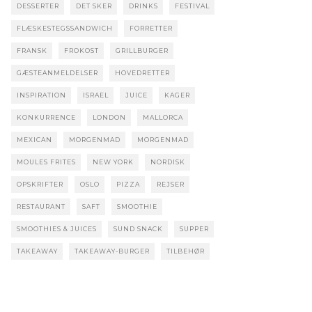
DESSERTER
DET SKER
DRINKS
FESTIVAL
FLÆSKESTEGSSANDWICH
FORRETTER
FRANSK
FROKOST
GRILLBURGER
GÆSTEANMELDELSER
HOVEDRETTER
INSPIRATION
ISRAEL
JUICE
KAGER
KONKURRENCE
LONDON
MALLORCA
MEXICAN
MORGENMAD
MORGENMAD
MOULES FRITES
NEW YORK
NORDISK
OPSKRIFTER
OSLO
PIZZA
REJSER
RESTAURANT
SAFT
SMOOTHIE
SMOOTHIES & JUICES
SUND SNACK
SUPPER
TAKEAWAY
TAKEAWAY-BURGER
TILBEHØR