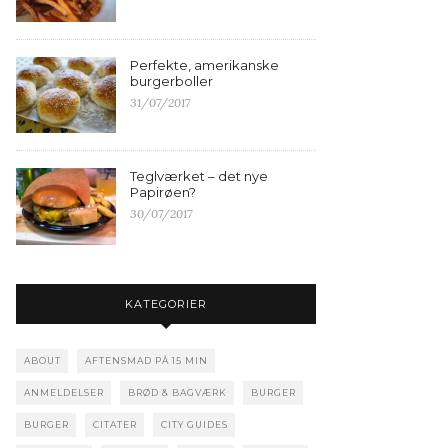
Perfekte, amerikanske
burgerboller
31/07/2017
Teglværket – det nye
Papirøen?
30/07/2017
KATEGORIER
ABOUT
AFTENSMAD PÅ 15 MIN
ANMELDELSER
BRØD & BAGVÆRK
BURGER
BURGER
CITATER
CITY GUIDES