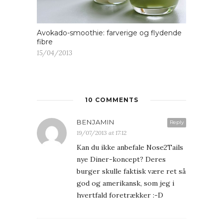
Avokado-smoothie: farverige og flydende
fibre
15/04/2013
10 COMMENTS
BENJAMIN
Reply
19/07/2013 at 17:12
Kan du ikke anbefale Nose2Tails
nye Diner-koncept? Deres
burger skulle faktisk være ret så
god og amerikansk, som jeg i
hvertfald foretrækker :-D