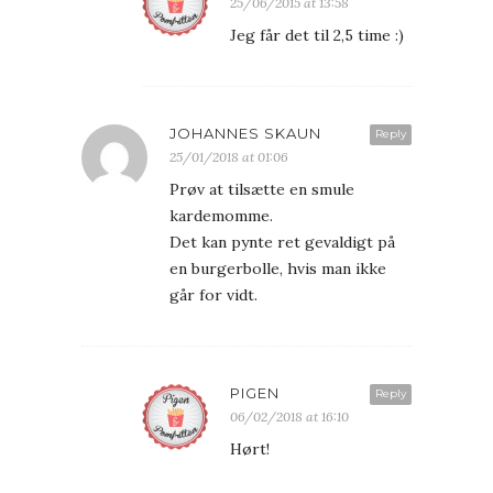
25/06/2015 at 13:58
Jeg får det til 2,5 time :)
JOHANNES SKAUN
Reply
25/01/2018 at 01:06
Prøv at tilsætte en smule
kardemomme.
Det kan pynte ret gevaldigt på
en burgerbolle, hvis man ikke
går for vidt.
PIGEN
Reply
06/02/2018 at 16:10
Hørt!