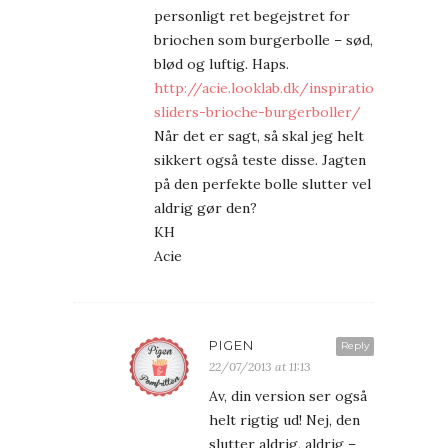
personligt ret begejstret for
briochen som burgerbolle – sød,
blød og luftig. Haps.
http://acie.looklab.dk/inspiration/mad/ops
sliders-brioche-burgerboller/
Når det er sagt, så skal jeg helt
sikkert også teste disse. Jagten
på den perfekte bolle slutter vel
aldrig gør den?
KH
Acie
PIGEN
Reply
22/07/2013 at 11:13
Av, din version ser også
helt rigtig ud! Nej, den
slutter aldrig, aldrig –