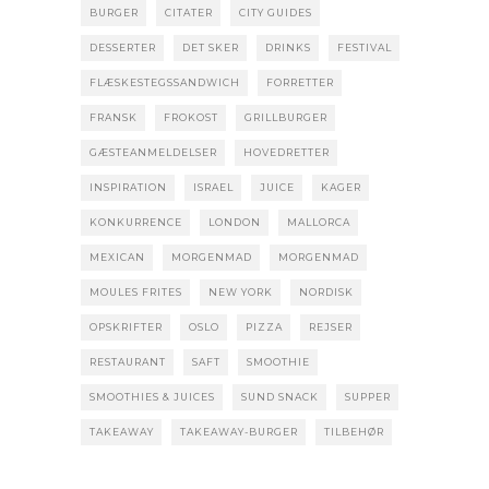
BURGER
CITATER
CITY GUIDES
DESSERTER
DET SKER
DRINKS
FESTIVAL
FLÆSKESTEGSSANDWICH
FORRETTER
FRANSK
FROKOST
GRILLBURGER
GÆSTEANMELDELSER
HOVEDRETTER
INSPIRATION
ISRAEL
JUICE
KAGER
KONKURRENCE
LONDON
MALLORCA
MEXICAN
MORGENMAD
MORGENMAD
MOULES FRITES
NEW YORK
NORDISK
OPSKRIFTER
OSLO
PIZZA
REJSER
RESTAURANT
SAFT
SMOOTHIE
SMOOTHIES & JUICES
SUND SNACK
SUPPER
TAKEAWAY
TAKEAWAY-BURGER
TILBEHØR