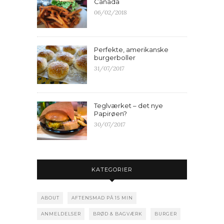
Canada
06/02/2018
Perfekte, amerikanske
burgerboller
31/07/2017
Teglværket – det nye
Papirøen?
30/07/2017
KATEGORIER
ABOUT
AFTENSMAD PÅ 15 MIN
ANMELDELSER
BRØD & BAGVÆRK
BURGER