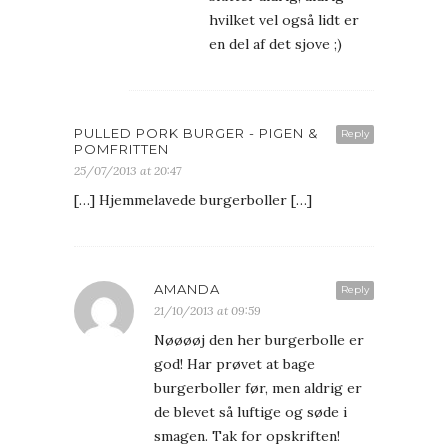
hvilket vel også lidt er
en del af det sjove ;)
PULLED PORK BURGER - PIGEN &
Reply
POMFRITTEN
25/07/2013 at 20:47
[…] Hjemmelavede burgerboller […]
AMANDA
Reply
21/10/2013 at 09:59
Nøøøøj den her burgerbolle er
god! Har prøvet at bage
burgerboller før, men aldrig er
de blevet så luftige og søde i
smagen. Tak for opskriften!