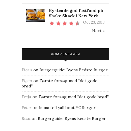
Rystende god fastfood på
Shake Shack i New York
Oct 23, 2013
Next »
KOMMENTARER
Pigen
on
Burgerguide: Byens Bedste Burger
Pigen
on
Første forsøg med “det gode
brød”
Freja
on
Første forsøg med “det gode brød”
Peter
on
Imma tell yall bout YOBurger!
Rosa
on
Burgerguide: Byens Bedste Burger