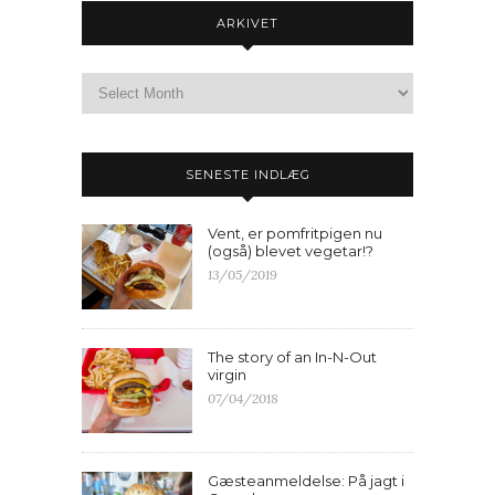
ARKIVET
SENESTE INDLÆG
Vent, er pomfritpigen nu
(også) blevet vegetar!?
13/05/2019
The story of an In-N-Out
virgin
07/04/2018
Gæsteanmeldelse: På jagt i