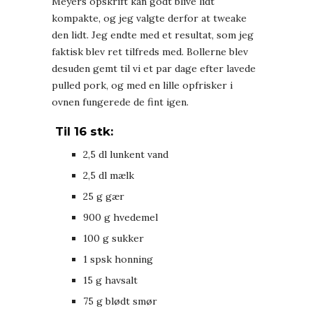
Meyers opskrift kan godt blive lidt
kompakte, og jeg valgte derfor at tweake
den lidt. Jeg endte med et resultat, som jeg
faktisk blev ret tilfreds med. Bollerne blev
desuden gemt til vi et par dage efter lavede
pulled pork, og med en lille opfrisker i
ovnen fungerede de fint igen.
Til 16 stk:
2,5 dl lunkent vand
2,5 dl mælk
25 g gær
900 g hvedemel
100 g sukker
1 spsk honning
15 g havsalt
75 g blødt smør