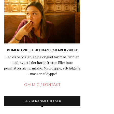
POMFRITPIGE, GULDDAME, SKABEKRUKKE
Lad os bare sige, at jeg er glad for mad. Særligt
mad, hvortil der hører fritter. Eller bare
pomfritter alene, måske. Med dyppe, selvfølgelig
- masser af dyppe!
OM MIG / KONTAKT
BURGERANMELDELSER