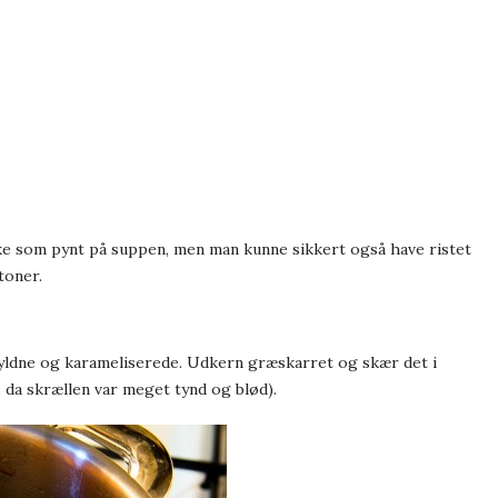
nke som pynt på suppen, men man kunne sikkert også have ristet
toner.
r gyldne og karameliserede. Udkern græskarret og skær det i
 da skrællen var meget tynd og blød).