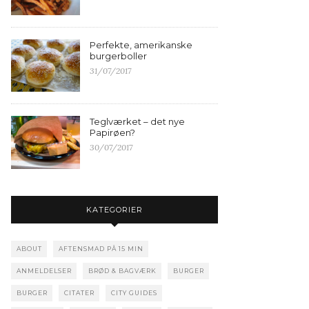
Perfekte, amerikanske
burgerboller
31/07/2017
Teglværket – det nye
Papirøen?
30/07/2017
KATEGORIER
ABOUT
AFTENSMAD PÅ 15 MIN
ANMELDELSER
BRØD & BAGVÆRK
BURGER
BURGER
CITATER
CITY GUIDES