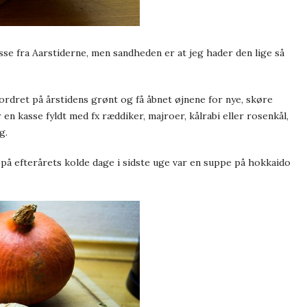
se fra Aarstiderne, men sandheden er at jeg hader den lige så
dfordret på årstidens grønt og få åbnet øjnene for nye, skøre
n kasse fyldt med fx ræddiker, majroer, kålrabi eller rosenkål,
g.
g på efterårets kolde dage i sidste uge var en suppe på hokkaido