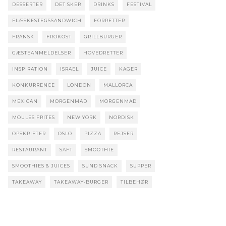
DESSERTER
DET SKER
DRINKS
FESTIVAL
FLÆSKESTEGSSANDWICH
FORRETTER
FRANSK
FROKOST
GRILLBURGER
GÆSTEANMELDELSER
HOVEDRETTER
INSPIRATION
ISRAEL
JUICE
KAGER
KONKURRENCE
LONDON
MALLORCA
MEXICAN
MORGENMAD
MORGENMAD
MOULES FRITES
NEW YORK
NORDISK
OPSKRIFTER
OSLO
PIZZA
REJSER
RESTAURANT
SAFT
SMOOTHIE
SMOOTHIES & JUICES
SUND SNACK
SUPPER
TAKEAWAY
TAKEAWAY-BURGER
TILBEHØR