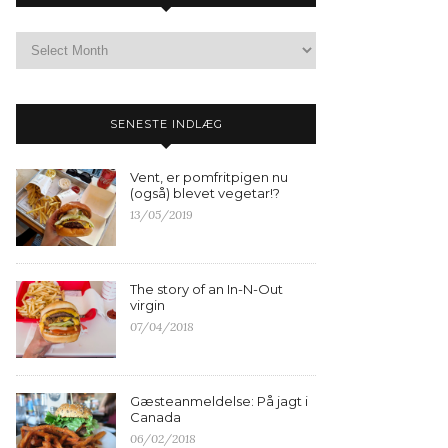
SENESTE INDLÆG
Vent, er pomfritpigen nu
(også) blevet vegetar!?
13/05/2019
The story of an In-N-Out
virgin
07/04/2018
Gæsteanmeldelse: På jagt i
Canada
06/02/2018