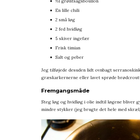
½l grøntsagsboullon
En lille chili
2 små løg
2 fed hvidløg
5 skiver ingefær
Frisk timian
Salt og peber
Jeg tilføjede desuden lidt ovnbagt serranoski
græskarkernerne eller lavet sprøde brødcrout
Fremgangsmåde
Steg løg og hvidløg i olie indtil løgene blive
mindre stykker (jeg brugte det hele med skræl,