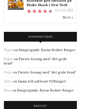
Rystende god fastfood på
Shake Shack i New York
Oct 23, 2013
Next »
KOMMENTARER
Pigen
on
Burgerguide: Byens Bedste Burger
Pigen
on
Første forsøg med “det gode
brød”
Freja
on
Første forsøg med “det gode brød”
Peter
on
Imma tell yall bout YOBurger!
Rosa
on
Burgerguide: Byens Bedste Burger
ARKIVET