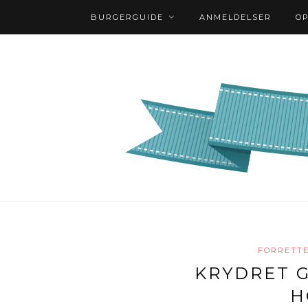
BURGERGUIDE
ANMELDELSER
O
FORRETT
KRYDRET 
H