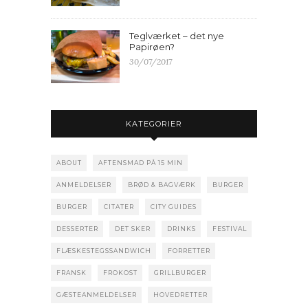
Teglværket – det nye
Papirøen?
30/07/2017
KATEGORIER
ABOUT
AFTENSMAD PÅ 15 MIN
ANMELDELSER
BRØD & BAGVÆRK
BURGER
BURGER
CITATER
CITY GUIDES
DESSERTER
DET SKER
DRINKS
FESTIVAL
FLÆSKESTEGSSANDWICH
FORRETTER
FRANSK
FROKOST
GRILLBURGER
GÆSTEANMELDELSER
HOVEDRETTER