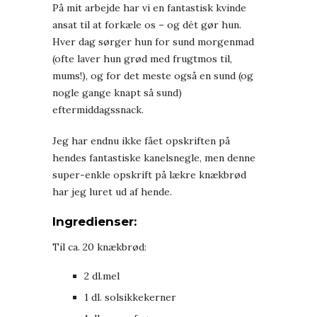
På mit arbejde har vi en fantastisk kvinde
ansat til at forkæle os – og dét gør hun.
Hver dag sørger hun for sund morgenmad
(ofte laver hun grød med frugtmos til,
mums!), og for det meste også en sund (og
nogle gange knapt så sund)
eftermiddagssnack.
Jeg har endnu ikke fået opskriften på
hendes fantastiske kanelsnegle, men denne
super-enkle opskrift på lækre knækbrød
har jeg luret ud af hende.
Ingredienser:
Til ca. 20 knækbrød:
2 dl.mel
1 dl. solsikkekerner