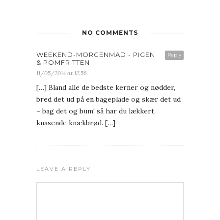
NO COMMENTS
WEEKEND-MORGENMAD - PIGEN
Reply
& POMFRITTEN
11/05/2014 at 12:56
[…] Bland alle de bedste kerner og nødder,
bred det ud på en bageplade og skær det ud
– bag det og bum! så har du lækkert,
knasende knækbrød. […]
LEAVE A REPLY