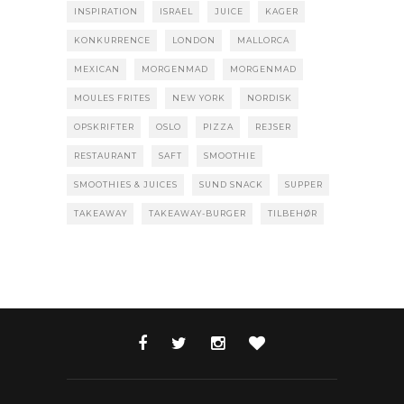
INSPIRATION
ISRAEL
JUICE
KAGER
KONKURRENCE
LONDON
MALLORCA
MEXICAN
MORGENMAD
MORGENMAD
MOULES FRITES
NEW YORK
NORDISK
OPSKRIFTER
OSLO
PIZZA
REJSER
RESTAURANT
SAFT
SMOOTHIE
SMOOTHIES & JUICES
SUND SNACK
SUPPER
TAKEAWAY
TAKEAWAY-BURGER
TILBEHØR