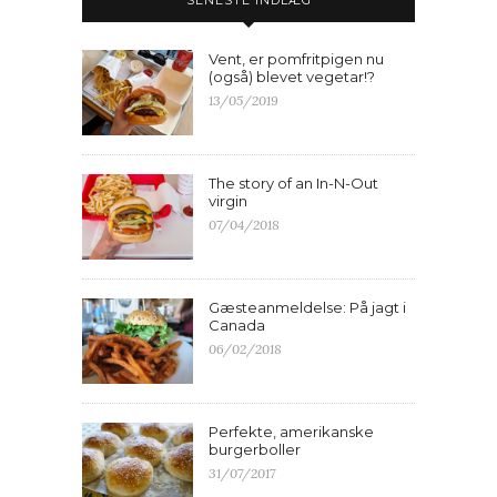
Vent, er pomfritpigen nu
(også) blevet vegetar!?
13/05/2019
The story of an In-N-Out
virgin
07/04/2018
Gæsteanmeldelse: På jagt i
Canada
06/02/2018
Perfekte, amerikanske
burgerboller
31/07/2017