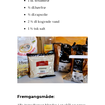
1 dl. sesamfrø
½ dl.hørfrø
½ dl.rapsolie
2 ½ dl kogende vand
1 ½ tsk salt
Fremgangsmåde: