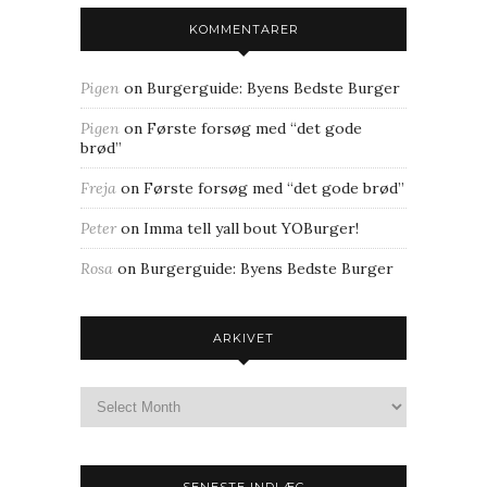
KOMMENTARER
Pigen
on
Burgerguide: Byens Bedste Burger
Pigen
on
Første forsøg med “det gode
brød”
Freja
on
Første forsøg med “det gode brød”
Peter
on
Imma tell yall bout YOBurger!
Rosa
on
Burgerguide: Byens Bedste Burger
ARKIVET
SENESTE INDLÆG