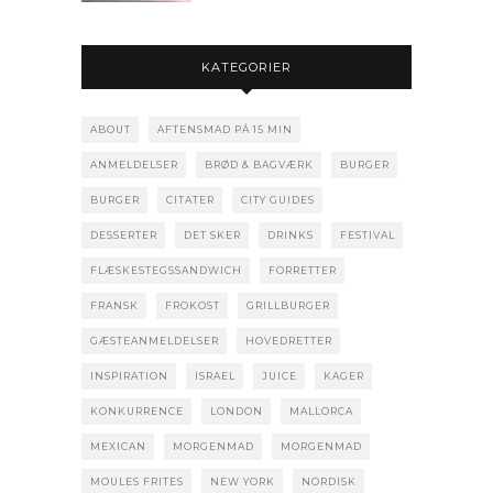
KATEGORIER
ABOUT
AFTENSMAD PÅ 15 MIN
ANMELDELSER
BRØD & BAGVÆRK
BURGER
BURGER
CITATER
CITY GUIDES
DESSERTER
DET SKER
DRINKS
FESTIVAL
FLÆSKESTEGSSANDWICH
FORRETTER
FRANSK
FROKOST
GRILLBURGER
GÆSTEANMELDELSER
HOVEDRETTER
INSPIRATION
ISRAEL
JUICE
KAGER
KONKURRENCE
LONDON
MALLORCA
MEXICAN
MORGENMAD
MORGENMAD
MOULES FRITES
NEW YORK
NORDISK