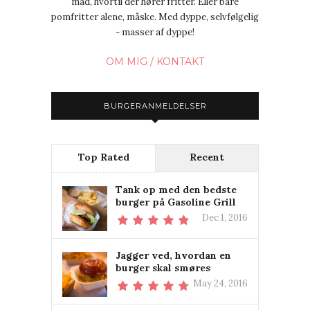
mad, hvortil der hører fritter. Eller bare
pomfritter alene, måske. Med dyppe, selvfølgelig
- masser af dyppe!
OM MIG / KONTAKT
BURGERANMELDELSER
Top Rated
Recent
Tank op med den bedste
burger på Gasoline Grill
Dec 1, 2016
Jagger ved, hvordan en
burger skal smøres
May 24, 2016