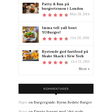
Patty & Bun på
burgertronen i London
May 28, 2014
Imma tell yall bout
YOBurger!
Oct 20, 2016
Rystende god fastfood på
Shake Shack i New York
Oct 23, 2013
Next »
KOMMENTARER
Pigen
on
Burgerguide: Byens Bedste Burger
Pigen
on
Første forsøg med “det gode