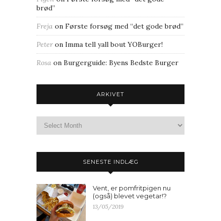
brød”
Freja
on
Første forsøg med “det gode brød”
Peter
on
Imma tell yall bout YOBurger!
Rosa
on
Burgerguide: Byens Bedste Burger
ARKIVET
SENESTE INDLÆG
Vent, er pomfritpigen nu
(også) blevet vegetar!?
13/05/2019