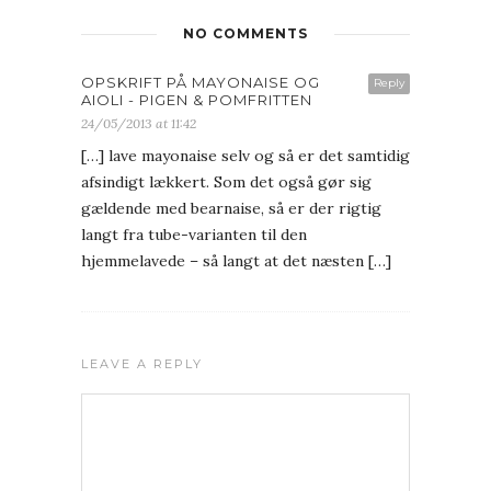
NO COMMENTS
OPSKRIFT PÅ MAYONAISE OG
Reply
AIOLI - PIGEN & POMFRITTEN
24/05/2013 at 11:42
[…] lave mayonaise selv og så er det samtidig
afsindigt lækkert. Som det også gør sig
gældende med bearnaise, så er der rigtig
langt fra tube-varianten til den
hjemmelavede – så langt at det næsten […]
LEAVE A REPLY