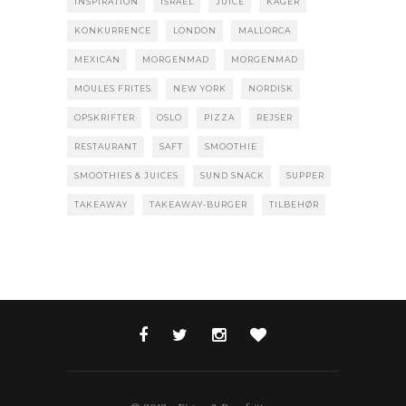
INSPIRATION
ISRAEL
JUICE
KAGER
KONKURRENCE
LONDON
MALLORCA
MEXICAN
MORGENMAD
MORGENMAD
MOULES FRITES
NEW YORK
NORDISK
OPSKRIFTER
OSLO
PIZZA
REJSER
RESTAURANT
SAFT
SMOOTHIE
SMOOTHIES & JUICES
SUND SNACK
SUPPER
TAKEAWAY
TAKEAWAY-BURGER
TILBEHØR