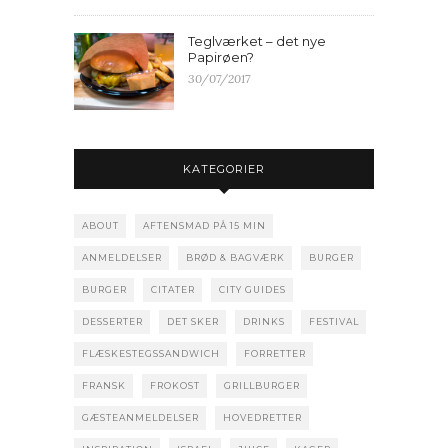
Teglværket – det nye
Papirøen?
30/07/2017
KATEGORIER
ABOUT
AFTENSMAD PÅ 15 MIN
ANMELDELSER
BRØD & BAGVÆRK
BURGER
BURGER
CITATER
CITY GUIDES
DESSERTER
DET SKER
DRINKS
FESTIVAL
FLÆSKESTEGSSANDWICH
FORRETTER
FRANSK
FROKOST
GRILLBURGER
GÆSTEANMELDELSER
HOVEDRETTER