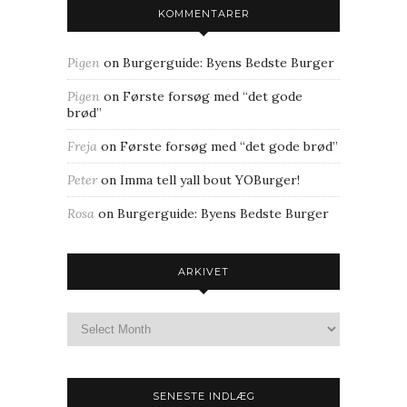
KOMMENTARER
Pigen
on
Burgerguide: Byens Bedste Burger
Pigen
on
Første forsøg med “det gode
brød”
Freja
on
Første forsøg med “det gode brød”
Peter
on
Imma tell yall bout YOBurger!
Rosa
on
Burgerguide: Byens Bedste Burger
ARKIVET
SENESTE INDLÆG