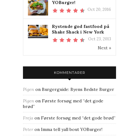
YOBurger!
Oct 20, 2016
Rystende god fastfood på
Shake Shack i New York
Oct 23, 2013
Next »
KOMMENTARER
Pigen
on
Burgerguide: Byens Bedste Burger
Pigen
on
Første forsøg med “det gode
brød”
Freja
on
Første forsøg med “det gode brød”
Peter
on
Imma tell yall bout YOBurger!