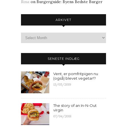
Rosa
on
Burgerguide: Byens Bedste Burger
ARKIVET
SENESTE INDLÆG
Vent, er pomfritpigen nu
(også) blevet vegetar!?
13/05/2019
The story of an In-N-Out
virgin
07/04/2018