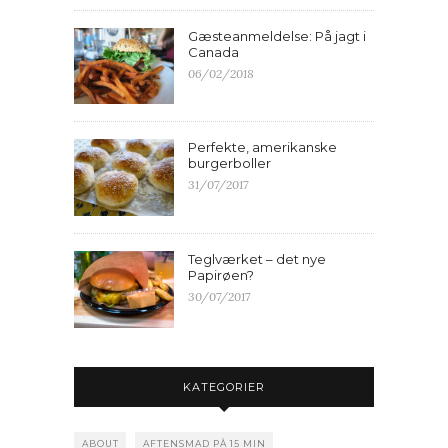
Gæsteanmeldelse: På jagt i
Canada
06/02/2018
Perfekte, amerikanske
burgerboller
31/07/2017
Teglværket – det nye
Papirøen?
30/07/2017
KATEGORIER
ABOUT
AFTENSMAD PÅ 15 MIN