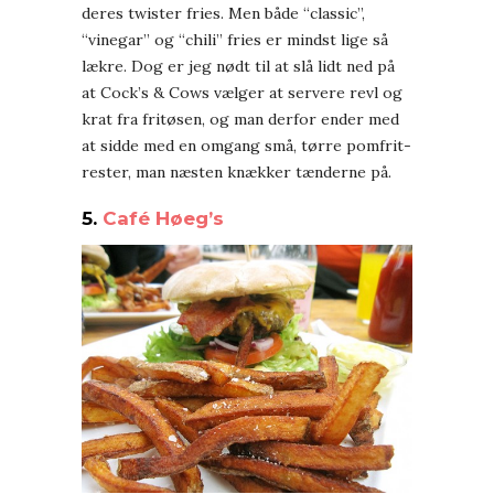
deres twister fries. Men både “classic”,
“vinegar” og “chili” fries er mindst lige så
lækre. Dog er jeg nødt til at slå lidt ned på
at Cock’s & Cows vælger at servere revl og
krat fra fritøsen, og man derfor ender med
at sidde med en omgang små, tørre pomfrit-
rester, man næsten knækker tænderne på.
5.
Café Høeg’s