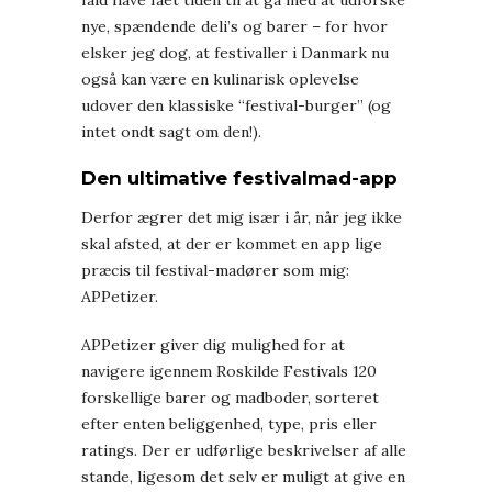
fald have fået tiden til at gå med at udforske
nye, spændende deli’s og barer – for hvor
elsker jeg dog, at festivaller i Danmark nu
også kan være en kulinarisk oplevelse
udover den klassiske “festival-burger” (og
intet ondt sagt om den!).
Den ultimative festivalmad-app
Derfor ægrer det mig især i år, når jeg ikke
skal afsted, at der er kommet en app lige
præcis til festival-madører som mig:
APPetizer.
APPetizer giver dig mulighed for at
navigere igennem Roskilde Festivals 120
forskellige barer og madboder, sorteret
efter enten beliggenhed, type, pris eller
ratings. Der er udførlige beskrivelser af alle
stande, ligesom det selv er muligt at give en