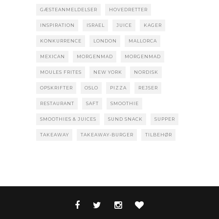
GÆSTEANMELDELSER
HOVEDRETTER
INSPIRATION
ISRAEL
JUICE
KAGER
KONKURRENCE
LONDON
MALLORCA
MEXICAN
MORGENMAD
MORGENMAD
MOULES FRITES
NEW YORK
NORDISK
OPSKRIFTER
OSLO
PIZZA
REJSER
RESTAURANT
SAFT
SMOOTHIE
SMOOTHIES & JUICES
SUND SNACK
SUPPER
TAKEAWAY
TAKEAWAY-BURGER
TILBEHØR