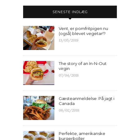
SENESTE INDLÆG
Vent, er pomfritpigen nu
(også) blevet vegetar!?
13/05/2019
The story of an In-N-Out
virgin
07/04/2018
Gæsteanmeldelse: På jagt i
Canada
06/02/2018
Perfekte, amerikanske
burgerboller