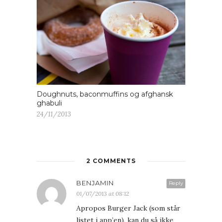
Doughnuts, baconmuffins og afghansk
ghabuli
24/11/2013
2 COMMENTS
BENJAMIN
Reply
01/07/2013 at 08:12
Apropos Burger Jack (som står
listet i app’en), kan du så ikke