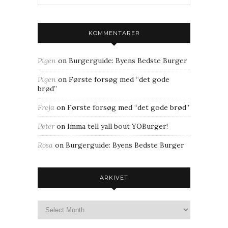
KOMMENTARER
Pigen
on
Burgerguide: Byens Bedste Burger
Pigen
on
Første forsøg med “det gode
brød”
Freja
on
Første forsøg med “det gode brød”
Peter
on
Imma tell yall bout YOBurger!
Rosa
on
Burgerguide: Byens Bedste Burger
ARKIVET