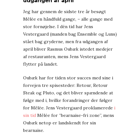
udgangen af april
Jeg har gennem de sidste tre år besøgt
Mêlée en håndfuld gange, – alle gange med
stor fornøjelse. I dén tid har Jens
Vestergaard (manden bag Ensemble og Luns)
stået bag gryderne, men fra udgangen af
april bliver Rasmus Oubæk istedet medejer
af restauranten, mens Jens Vestergaard
flytter på landet.
Oubæk har for tiden stor succes med sine i
forvejen tre spisesteder: Retour, Retour
Steak og Pluto, og det bliver spændende at
følge med i, hvilke forandringer der følger
for Mêlée. Jens Vestergaard proklamerede
i
sin tid
Mêlée for “bearnaise-fri zone”, mens
Oubæk netop er landskendt for sin
bearnaise.