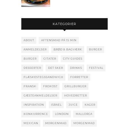
KATEGORIER
ABOUT
AFTENSMAD PÅ 15 MIN
ANMELDELSER
BRØD & BAGVÆRK
BURGER
BURGER
CITATER
CITY GUIDES
DESSERTER
DET SKER
DRINKS
FESTIVAL
FLÆSKESTEGSSANDWICH
FORRETTER
FRANSK
FROKOST
GRILLBURGER
GÆSTEANMELDELSER
HOVEDRETTER
INSPIRATION
ISRAEL
JUICE
KAGER
KONKURRENCE
LONDON
MALLORCA
MEXICAN
MORGENMAD
MORGENMAD