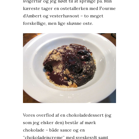
svigerfar og jeg nødt til at springe på. Min
kæreste tager en ostetallerken med Fourme
d’Ambert og vesterhavsost – to meget
forskellige, men lige skønne oste.
Vores overflod af en chokoladedessert (og
som jeg elsker den) består af mørk
chokolade – både sauce og en
“chokoladeiscreme” med sveskesylt samt