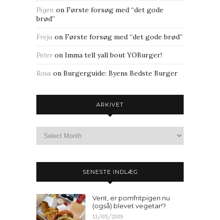
Pigen
on
Første forsøg med “det gode
brød”
Freja
on
Første forsøg med “det gode brød”
Peter
on
Imma tell yall bout YOBurger!
Rosa
on
Burgerguide: Byens Bedste Burger
ARKIVET
SENESTE INDLÆG
Vent, er pomfritpigen nu
(også) blevet vegetar!?
13/05/2019