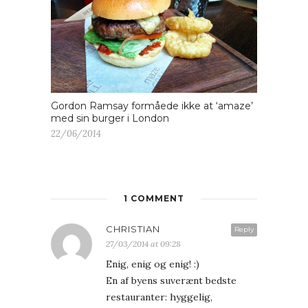
Gordon Ramsay formåede ikke at ‘amaze’
med sin burger i London
22/06/2014
1 COMMENT
CHRISTIAN
Reply
27/03/2014 at 09:28
Enig, enig og enig! :)
En af byens suverænt bedste
restauranter: hyggelig,