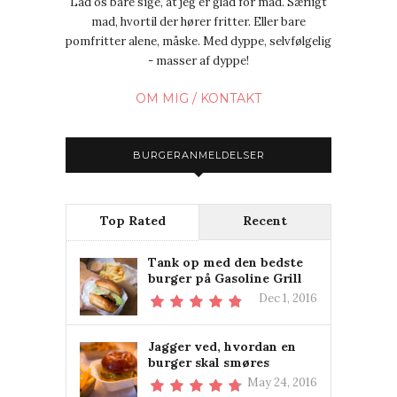
Lad os bare sige, at jeg er glad for mad. Særligt
mad, hvortil der hører fritter. Eller bare
pomfritter alene, måske. Med dyppe, selvfølgelig
- masser af dyppe!
OM MIG / KONTAKT
BURGERANMELDELSER
Top Rated
Recent
Tank op med den bedste
burger på Gasoline Grill
Dec 1, 2016
Jagger ved, hvordan en
burger skal smøres
May 24, 2016