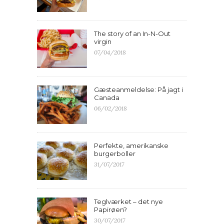
The story of an In-N-Out
virgin
07/04/2018
Gæsteanmeldelse: På jagt i
Canada
06/02/2018
Perfekte, amerikanske
burgerboller
31/07/2017
Teglværket – det nye
Papirøen?
30/07/2017