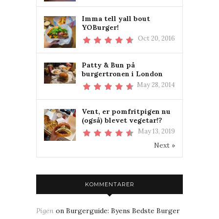
Imma tell yall bout
YOBurger!
Oct 20, 2016
Patty & Bun på
burgertronen i London
May 28, 2014
Vent, er pomfritpigen nu
(også) blevet vegetar!?
May 13, 2019
Next »
KOMMENTARER
Pigen
on
Burgerguide: Byens Bedste Burger