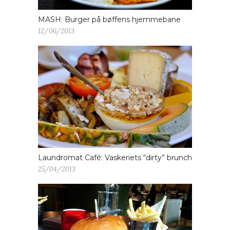
MASH: Burger på bøffens hjemmebane
12/06/2013
Laundromat Café: Vaskeriets “dirty” brunch
25/04/2013