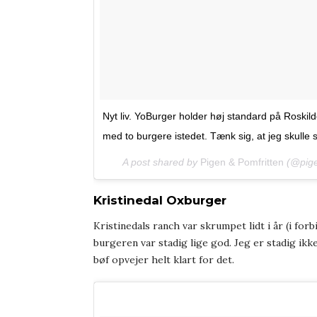
Nyt liv. YoBurger holder høj standard på Roskil
med to burgere istedet. Tænk sig, at jeg skulle s
A post shared by
Pigen & Pomfritten
(@pige
Kristinedal Oxburger
Kristinedals ranch var skrumpet lidt i år (i fo
burgeren var stadig lige god. Jeg er stadig ikke
bøf opvejer helt klart for det.