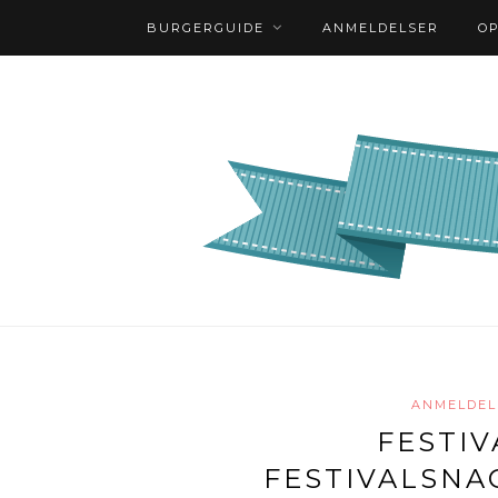
BURGERGUIDE
ANMELDELSER
O
ANMELDEL
FESTI
FESTIVALSNA