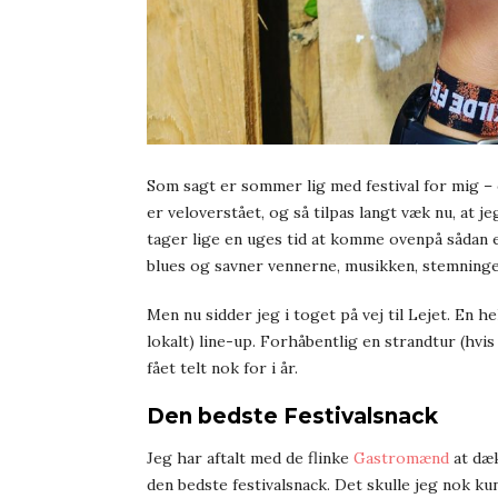
Som sagt er sommer lig med festival for mig – 
er veloverstået, og så tilpas langt væk nu, at j
tager lige en uges tid at komme ovenpå sådan e
blues og savner vennerne, musikken, stemninge
Men nu sidder jeg i toget på vej til Lejet. En h
lokalt) line-up. Forhåbentlig en strandtur (hvis
fået telt nok for i år.
Den bedste Festivalsnack
Jeg har aftalt med de flinke
Gastromænd
at dæk
den bedste festivalsnack. Det skulle jeg nok ku