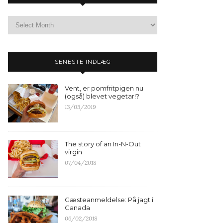
SENESTE INDLÆG
Vent, er pomfritpigen nu
(også) blevet vegetar!?
13/05/2019
The story of an In-N-Out
virgin
07/04/2018
Gæsteanmeldelse: På jagt i
Canada
06/02/2018