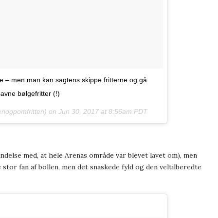
de – men man kan sagtens skippe fritterne og gå
avne bølgefritter (!)
nogpomfritten) on
Jun 30, 2017 at 8:56am PDT
rbindelse med, at hele Arenas område var blevet lavet om), men
 stor fan af bollen, men det snaskede fyld og den veltilberedte