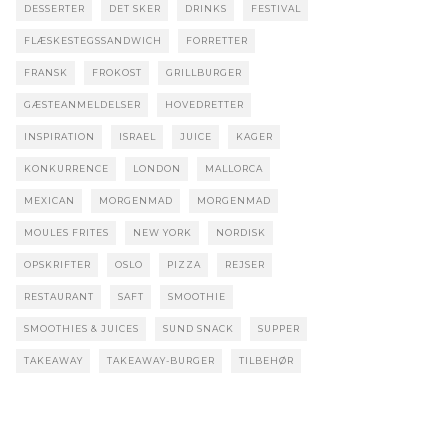
DESSERTER
DET SKER
DRINKS
FESTIVAL
FLÆSKESTEGSSANDWICH
FORRETTER
FRANSK
FROKOST
GRILLBURGER
GÆSTEANMELDELSER
HOVEDRETTER
INSPIRATION
ISRAEL
JUICE
KAGER
KONKURRENCE
LONDON
MALLORCA
MEXICAN
MORGENMAD
MORGENMAD
MOULES FRITES
NEW YORK
NORDISK
OPSKRIFTER
OSLO
PIZZA
REJSER
RESTAURANT
SAFT
SMOOTHIE
SMOOTHIES & JUICES
SUND SNACK
SUPPER
TAKEAWAY
TAKEAWAY-BURGER
TILBEHØR