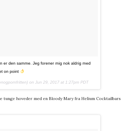
eren er den samme. Jeg forener mig nok aldrig med
et on point
nogpomfritten) on
Jun 29, 2017 at 1:27pm PDT
de tunge hoveder med en Bloody Mary fra Helium Cocktailbars