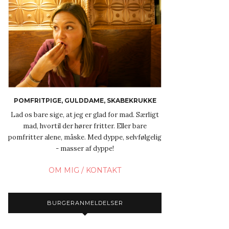
POMFRITPIGE, GULDDAME, SKABEKRUKKE
Lad os bare sige, at jeg er glad for mad. Særligt
mad, hvortil der hører fritter. Eller bare
pomfritter alene, måske. Med dyppe, selvfølgelig
- masser af dyppe!
OM MIG / KONTAKT
BURGERANMELDELSER