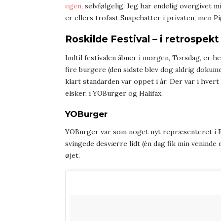
egen
, selvfølgelig. Jeg har endelig overgivet 
er ellers trofast Snapchatter i privaten, men P
Roskilde Festival – i retrospekt
Indtil festivalen åbner i morgen, Torsdag, er h
fire burgere (den sidste blev dog aldrig dokume
klart standarden var oppet i år. Der var i hvert
elsker, i YOBurger og Halifax.
YOBurger
YOBurger var som noget nyt repræsenteret i Fo
svingede desværre lidt (én dag fik min veninde e
øjet.