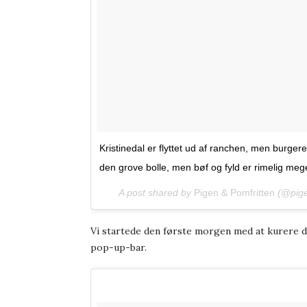
Kristinedal er flyttet ud af ranchen, men burg
den grove bolle, men bøf og fyld er rimelig meg
A post shared by
Pigen & Pomfritten
(@pige
Vi startede den første morgen med at kurere 
pop-up-bar.