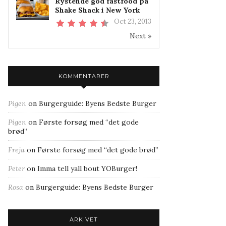
Rystende god fastfood på
Shake Shack i New York
Oct 23, 2013
Next »
KOMMENTARER
Pigen
on
Burgerguide: Byens Bedste Burger
Pigen
on
Første forsøg med “det gode
brød”
Freja
on
Første forsøg med “det gode brød”
Peter
on
Imma tell yall bout YOBurger!
Rosa
on
Burgerguide: Byens Bedste Burger
ARKIVET