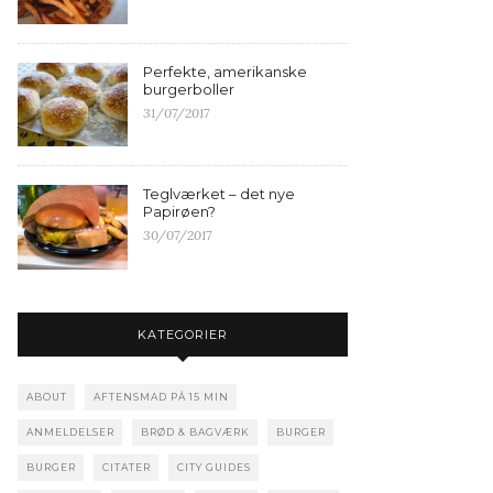
Perfekte, amerikanske
burgerboller
31/07/2017
Teglværket – det nye
Papirøen?
30/07/2017
KATEGORIER
ABOUT
AFTENSMAD PÅ 15 MIN
ANMELDELSER
BRØD & BAGVÆRK
BURGER
BURGER
CITATER
CITY GUIDES