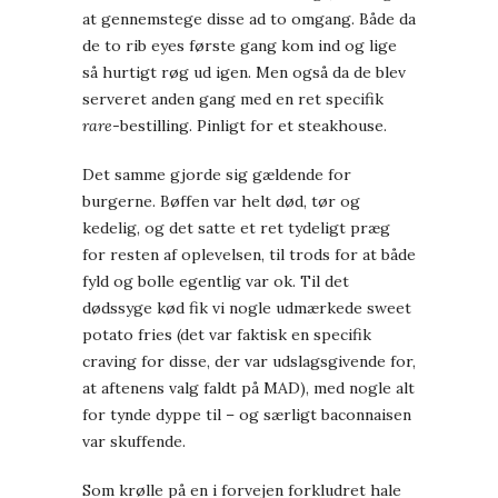
at gennemstege disse ad to omgang. Både da
de to rib eyes første gang kom ind og lige
så hurtigt røg ud igen. Men også da de blev
serveret anden gang med en ret specifik
rare
-bestilling. Pinligt for et steakhouse.
Det samme gjorde sig gældende for
burgerne. Bøffen var helt død, tør og
kedelig, og det satte et ret tydeligt præg
for resten af oplevelsen, til trods for at både
fyld og bolle egentlig var ok. Til det
dødssyge kød fik vi nogle udmærkede sweet
potato fries (det var faktisk en specifik
craving for disse, der var udslagsgivende for,
at aftenens valg faldt på MAD), med nogle alt
for tynde dyppe til – og særligt baconnaisen
var skuffende.
Som krølle på en i forvejen forkludret hale