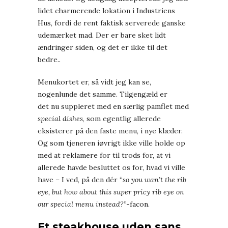
lidet charmerende lokation i Industriens
Hus, fordi de rent faktisk serverede ganske
udemærket mad. Der er bare sket lidt
ændringer siden, og det er ikke til det
bedre..
Menukortet er, så vidt jeg kan se,
nogenlunde det samme. Tilgengæld er
det nu suppleret med en særlig pamflet med
special dishes
, som egentlig allerede
eksisterer på den faste menu, i nye klæder.
Og som tjeneren iøvrigt ikke ville holde op
med at reklamere for til trods for, at vi
allerede havde besluttet os for, hvad vi ville
have – I ved, på den dér “
so you wan’t the rib
eye, but how about this super pricy rib eye on
our special menu instead?”
-facon.
Et steakhouse uden sans