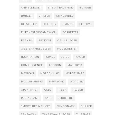
ANMELDELSER
BRØD & BAGVÆRK
BURGER
BURGER
CITATER
CITY GUIDES
DESSERTER
DET SKER
DRINKS
FESTIVAL
FLÆSKESTEGSSANDWICH
FORRETTER
FRANSK
FROKOST
GRILLBURGER
GÆSTEANMELDELSER
HOVEDRETTER
INSPIRATION
ISRAEL
JUICE
KAGER
KONKURRENCE
LONDON
MALLORCA
MEXICAN
MORGENMAD
MORGENMAD
MOULES FRITES
NEW YORK
NORDISK
OPSKRIFTER
OSLO
PIZZA
REJSER
RESTAURANT
SAFT
SMOOTHIE
SMOOTHIES & JUICES
SUND SNACK
SUPPER
TAKEAWAY
TAKEAWAY-BURGER
TILBEHØR