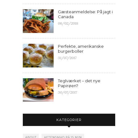
Gæsteanmeldelse: På jagt i
Canada
06/02/2018
Perfekte, amerikanske
burgerboller
31/07/2017
Teglværket – det nye
Papirøen?
30/07/2017
KATEGORIER
ABOUT
AFTENSMAD PÅ 15 MIN