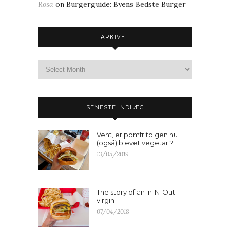
Rosa
on
Burgerguide: Byens Bedste Burger
ARKIVET
SENESTE INDLÆG
Vent, er pomfritpigen nu
(også) blevet vegetar!?
13/05/2019
The story of an In-N-Out
virgin
07/04/2018