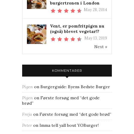
burgertronen i London
May 28, 2014
Vent, er pomfritpigen nu
(også) blevet vegetar!?
May 13, 2019
Next »
KOMMENTARER
Pigen
on
Burgerguide: Byens Bedste Burger
Pigen
on
Første forsøg med “det gode
brød”
Freja
on
Første forsøg med “det gode brød”
Peter
on
Imma tell yall bout YOBurger!