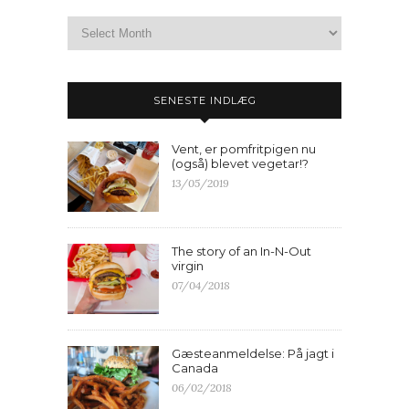
SENESTE INDLÆG
Vent, er pomfritpigen nu
(også) blevet vegetar!?
13/05/2019
The story of an In-N-Out
virgin
07/04/2018
Gæsteanmeldelse: På jagt i
Canada
06/02/2018