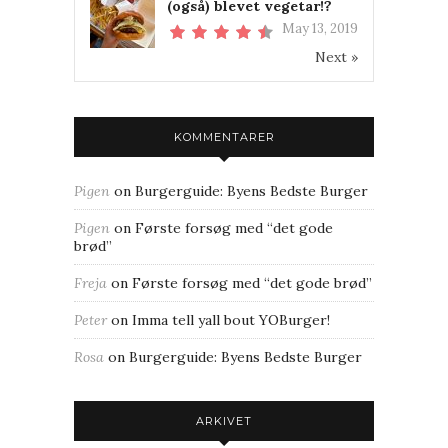
(også) blevet vegetar!?
May 13, 2019
Next »
KOMMENTARER
Pigen
on
Burgerguide: Byens Bedste Burger
Pigen
on
Første forsøg med “det gode
brød”
Freja
on
Første forsøg med “det gode brød”
Peter
on
Imma tell yall bout YOBurger!
Rosa
on
Burgerguide: Byens Bedste Burger
ARKIVET