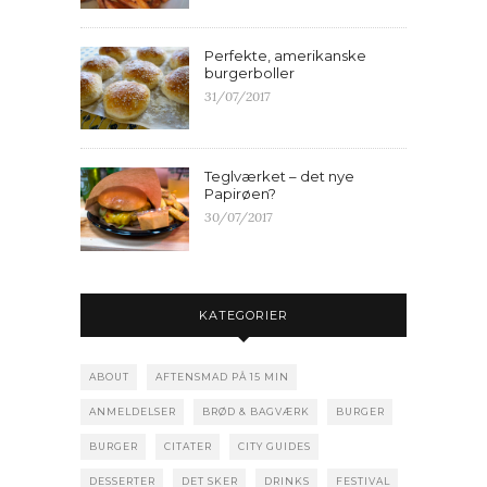
Perfekte, amerikanske
burgerboller
31/07/2017
Teglværket – det nye
Papirøen?
30/07/2017
KATEGORIER
ABOUT
AFTENSMAD PÅ 15 MIN
ANMELDELSER
BRØD & BAGVÆRK
BURGER
BURGER
CITATER
CITY GUIDES
DESSERTER
DET SKER
DRINKS
FESTIVAL