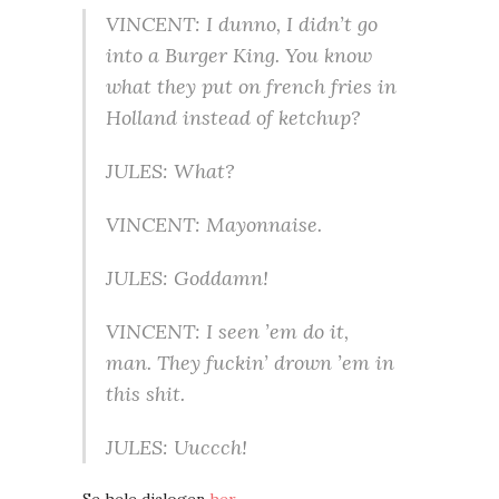
VINCENT: I dunno, I didn’t go
into a Burger King. You know
what they put on french fries in
Holland instead of ketchup?
JULES: What?
VINCENT: Mayonnaise.
JULES: Goddamn!
VINCENT: I seen ’em do it,
man. They fuckin’ drown ’em in
this shit.
JULES: Uuccch!
Se hele dialogen
her
.