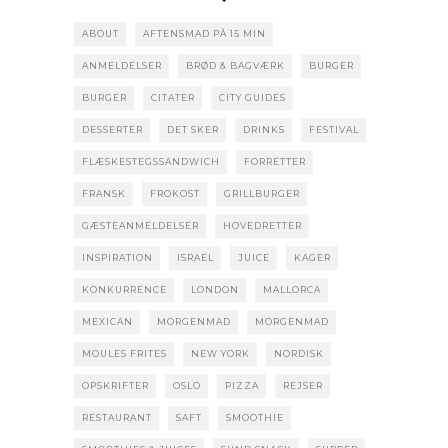
ABOUT
AFTENSMAD PÅ 15 MIN
ANMELDELSER
BRØD & BAGVÆRK
BURGER
BURGER
CITATER
CITY GUIDES
DESSERTER
DET SKER
DRINKS
FESTIVAL
FLÆSKESTEGSSANDWICH
FORRETTER
FRANSK
FROKOST
GRILLBURGER
GÆSTEANMELDELSER
HOVEDRETTER
INSPIRATION
ISRAEL
JUICE
KAGER
KONKURRENCE
LONDON
MALLORCA
MEXICAN
MORGENMAD
MORGENMAD
MOULES FRITES
NEW YORK
NORDISK
OPSKRIFTER
OSLO
PIZZA
REJSER
RESTAURANT
SAFT
SMOOTHIE