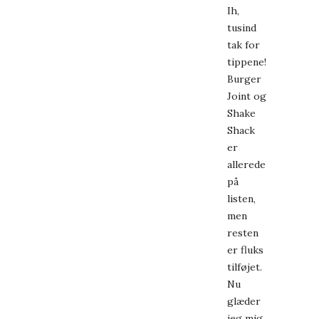
Ih,
tusind
tak for
tippene!
Burger
Joint og
Shake
Shack
er
allerede
på
listen,
men
resten
er fluks
tilføjet.
Nu
glæder
jeg mig