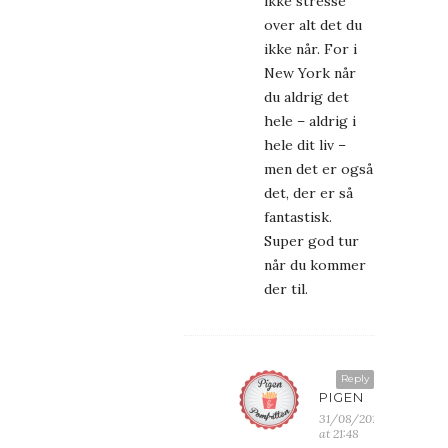
ikke stresse
over alt det du
ikke når. For i
New York når
du aldrig det
hele – aldrig i
hele dit liv –
men det er også
det, der er så
fantastisk.
Super god tur
når du kommer
der til.
Reply
PIGEN
31/08/2013
at 21:48