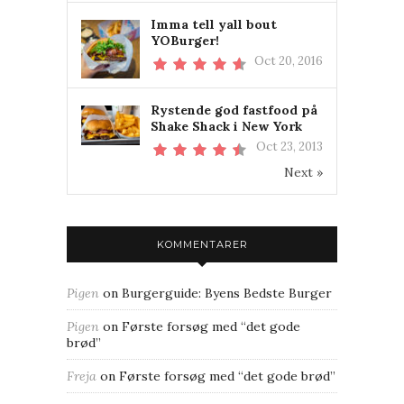
Imma tell yall bout
YOBurger!
Oct 20, 2016
Rystende god fastfood på
Shake Shack i New York
Oct 23, 2013
Next »
KOMMENTARER
Pigen
on
Burgerguide: Byens Bedste Burger
Pigen
on
Første forsøg med “det gode
brød”
Freja
on
Første forsøg med “det gode brød”