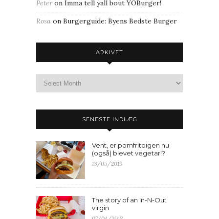
Peter
on
Imma tell yall bout YOBurger!
Rosa
on
Burgerguide: Byens Bedste Burger
ARKIVET
SENESTE INDLÆG
Vent, er pomfritpigen nu
(også) blevet vegetar!?
13/05/2019
The story of an In-N-Out
virgin
07/04/2018