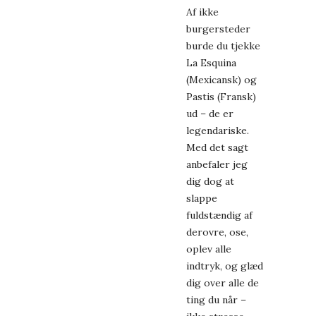
Af ikke
burgersteder
burde du tjekke
La Esquina
(Mexicansk) og
Pastis (Fransk)
ud – de er
legendariske.
Med det sagt
anbefaler jeg
dig dog at
slappe
fuldstændig af
derovre, ose,
oplev alle
indtryk, og glæd
dig over alle de
ting du når –