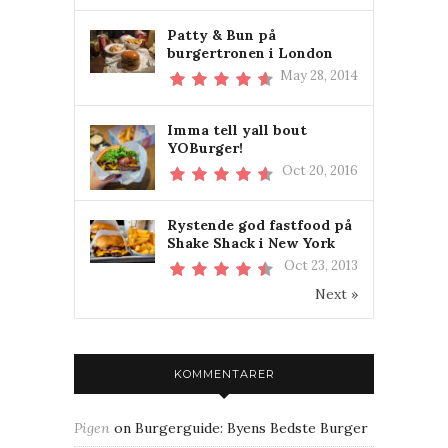
Patty & Bun på
burgertronen i London
May 28, 2014
Imma tell yall bout
YOBurger!
Oct 20, 2016
Rystende god fastfood på
Shake Shack i New York
Oct 23, 2013
Next »
KOMMENTARER
Pigen
on
Burgerguide: Byens Bedste Burger