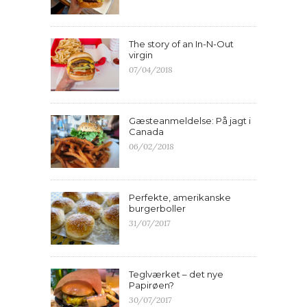
The story of an In-N-Out
virgin
07/04/2018
Gæsteanmeldelse: På jagt i
Canada
06/02/2018
Perfekte, amerikanske
burgerboller
31/07/2017
Teglværket – det nye
Papirøen?
30/07/2017