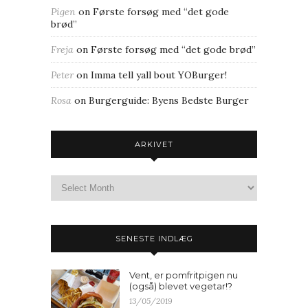
Pigen
on
Første forsøg med “det gode
brød”
Freja
on
Første forsøg med “det gode brød”
Peter
on
Imma tell yall bout YOBurger!
Rosa
on
Burgerguide: Byens Bedste Burger
ARKIVET
SENESTE INDLÆG
Vent, er pomfritpigen nu
(også) blevet vegetar!?
13/05/2019