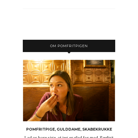
OM POMFRITPIGEN
POMFRITPIGE, GULDDAME, SKABEKRUKKE
Lad os bare sige, at jeg er glad for mad. Særligt