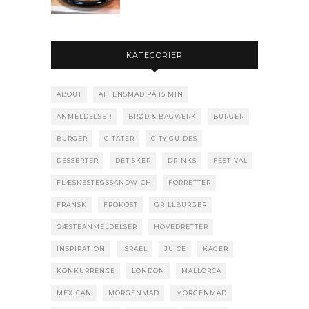
KATEGORIER
ABOUT
AFTENSMAD PÅ 15 MIN
ANMELDELSER
BRØD & BAGVÆRK
BURGER
BURGER
CITATER
CITY GUIDES
DESSERTER
DET SKER
DRINKS
FESTIVAL
FLÆSKESTEGSSANDWICH
FORRETTER
FRANSK
FROKOST
GRILLBURGER
GÆSTEANMELDELSER
HOVEDRETTER
INSPIRATION
ISRAEL
JUICE
KAGER
KONKURRENCE
LONDON
MALLORCA
MEXICAN
MORGENMAD
MORGENMAD