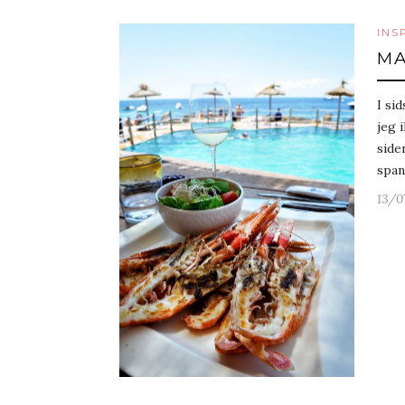
INS
MA
I si
jeg 
side
span
13/0