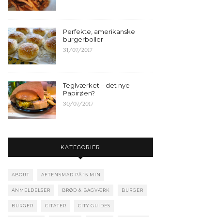
Perfekte, amerikanske
burgerboller
31/07/2017
Teglværket – det nye
Papirøen?
30/07/2017
KATEGORIER
ABOUT
AFTENSMAD PÅ 15 MIN
ANMELDELSER
BRØD & BAGVÆRK
BURGER
BURGER
CITATER
CITY GUIDES