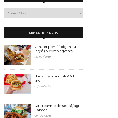
SENESTE INDLÆG
Vent, er pomfritpigen nu
(også) blevet vegetar!?
13/05/2019
The story of an In-N-Out
virgin
07/04/2018
Gæsteanmeldelse: På jagt i
Canada
06/02/2018