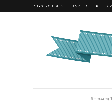
BURGERGUIDE
ANMELDELSER
O
Browsing 