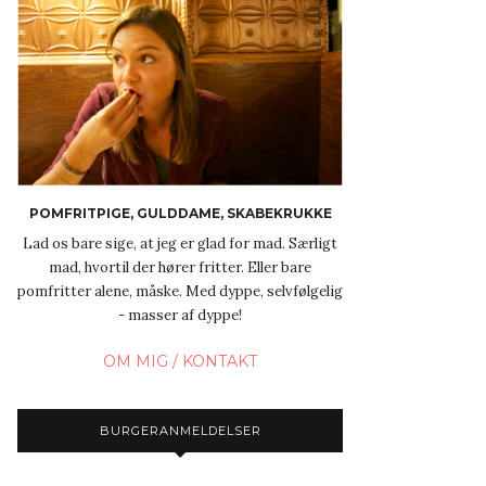
POMFRITPIGE, GULDDAME, SKABEKRUKKE
Lad os bare sige, at jeg er glad for mad. Særligt
mad, hvortil der hører fritter. Eller bare
pomfritter alene, måske. Med dyppe, selvfølgelig
- masser af dyppe!
OM MIG / KONTAKT
BURGERANMELDELSER