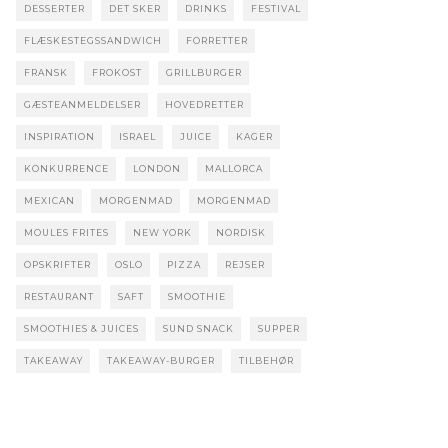
DESSERTER
DET SKER
DRINKS
FESTIVAL
FLÆSKESTEGSSANDWICH
FORRETTER
FRANSK
FROKOST
GRILLBURGER
GÆSTEANMELDELSER
HOVEDRETTER
INSPIRATION
ISRAEL
JUICE
KAGER
KONKURRENCE
LONDON
MALLORCA
MEXICAN
MORGENMAD
MORGENMAD
MOULES FRITES
NEW YORK
NORDISK
OPSKRIFTER
OSLO
PIZZA
REJSER
RESTAURANT
SAFT
SMOOTHIE
SMOOTHIES & JUICES
SUND SNACK
SUPPER
TAKEAWAY
TAKEAWAY-BURGER
TILBEHØR