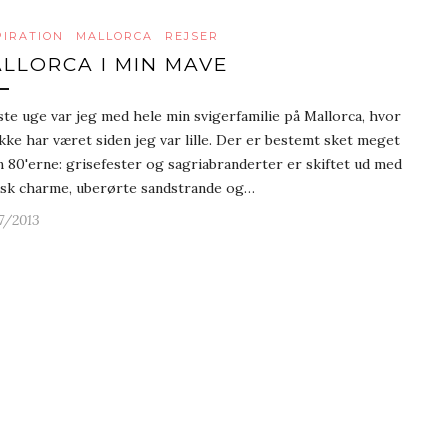
PIRATION
MALLORCA
REJSER
LLORCA I MIN MAVE
dste uge var jeg med hele min svigerfamilie på Mallorca, hvor
ikke har været siden jeg var lille. Der er bestemt sket meget
n 80'erne: grisefester og sagriabranderter er skiftet ud med
sk charme, uberørte sandstrande og…
7/2013