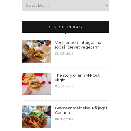
SENESTE INDLÆG
Vent, er pomfritpigen nu
(også) blevet vegetar!?
13/05/2019
The story of an In-N-Out
virgin
07/04/2018
Gæsteanmeldelse: På jagt i
Canada
06/02/2018