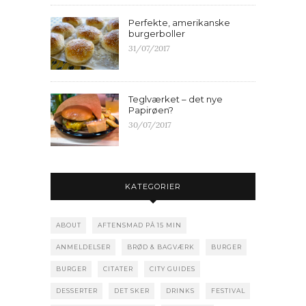
Perfekte, amerikanske
burgerboller
31/07/2017
Teglværket – det nye
Papirøen?
30/07/2017
KATEGORIER
ABOUT
AFTENSMAD PÅ 15 MIN
ANMELDELSER
BRØD & BAGVÆRK
BURGER
BURGER
CITATER
CITY GUIDES
DESSERTER
DET SKER
DRINKS
FESTIVAL