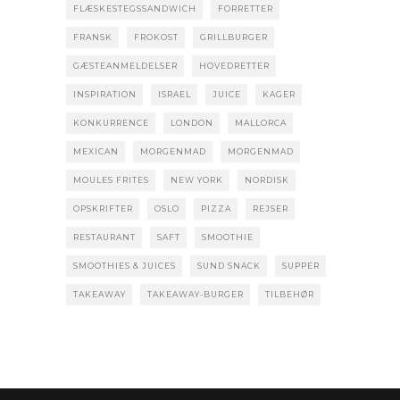
FLÆSKESTEGSSANDWICH
FORRETTER
FRANSK
FROKOST
GRILLBURGER
GÆSTEANMELDELSER
HOVEDRETTER
INSPIRATION
ISRAEL
JUICE
KAGER
KONKURRENCE
LONDON
MALLORCA
MEXICAN
MORGENMAD
MORGENMAD
MOULES FRITES
NEW YORK
NORDISK
OPSKRIFTER
OSLO
PIZZA
REJSER
RESTAURANT
SAFT
SMOOTHIE
SMOOTHIES & JUICES
SUND SNACK
SUPPER
TAKEAWAY
TAKEAWAY-BURGER
TILBEHØR