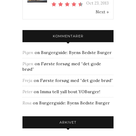
Oct 23, 2013
Next »
KOMMENTARER
Pigen
on
Burgerguide: Byens Bedste Burger
Pigen
on
Første forsøg med “det gode
brød”
Freja
on
Første forsøg med “det gode brød”
Peter
on
Imma tell yall bout YOBurger!
Rosa
on
Burgerguide: Byens Bedste Burger
ARKIVET