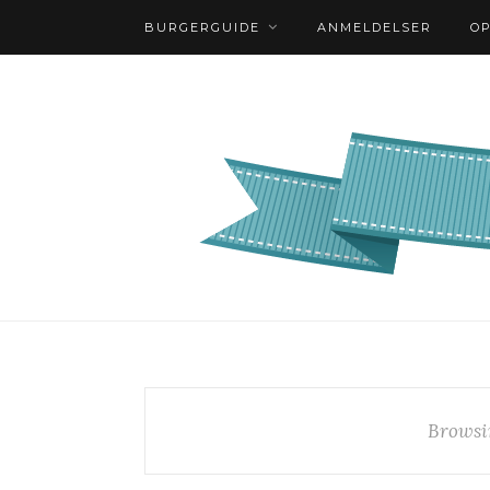
BURGERGUIDE
ANMELDELSER
O
Browsi