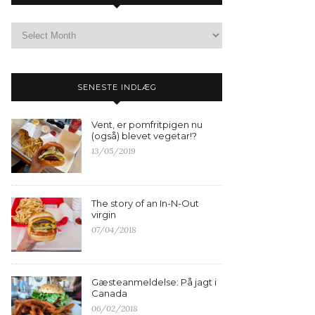
SENESTE INDLÆG
Vent, er pomfritpigen nu
(også) blevet vegetar!?
13/05/2019
The story of an In-N-Out
virgin
07/04/2018
Gæsteanmeldelse: På jagt i
Canada
06/02/2018