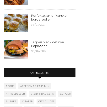
Perfekte, amerikanske
burgerboller
31/07/2017
Teglværket – det nye
Papirøen?
30/07/2017
KATEGORIER
ABOUT
AFTENSMAD PÅ 15 MIN
ANMELDELSER
BRØD & BAGVÆRK
BURGER
BURGER
CITATER
CITY GUIDES