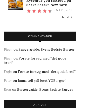
Rystende god fastfood på
Shake Shack i New York
Oct 23, 2013
Next »
KOMMENTARER
Pigen
on
Burgerguide: Byens Bedste Burger
Pigen
on
Første forsøg med “det gode
brød”
Freja
on
Første forsøg med “det gode brød”
Peter
on
Imma tell yall bout YOBurger!
Rosa
on
Burgerguide: Byens Bedste Burger
ARKIVET