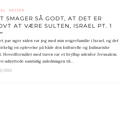
AEL
REJSER
T SMAGER SÅ GODT, AT DET ER
OVT AT VÆRE SULTEN, ISRAEL PT. 1
et par uger siden var jeg med min svigerfamilie i Israel, og det
virkelig en oplevelse på både den kulturelle og kulinariske
t. Hovedformålet med turen var et bryllup udenfor Jerusalem,
vi udnyttede samtidig anledningen til…
9/2013