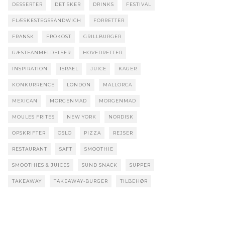
DESSERTER
DET SKER
DRINKS
FESTIVAL
FLÆSKESTEGSSANDWICH
FORRETTER
FRANSK
FROKOST
GRILLBURGER
GÆSTEANMELDELSER
HOVEDRETTER
INSPIRATION
ISRAEL
JUICE
KAGER
KONKURRENCE
LONDON
MALLORCA
MEXICAN
MORGENMAD
MORGENMAD
MOULES FRITES
NEW YORK
NORDISK
OPSKRIFTER
OSLO
PIZZA
REJSER
RESTAURANT
SAFT
SMOOTHIE
SMOOTHIES & JUICES
SUND SNACK
SUPPER
TAKEAWAY
TAKEAWAY-BURGER
TILBEHØR