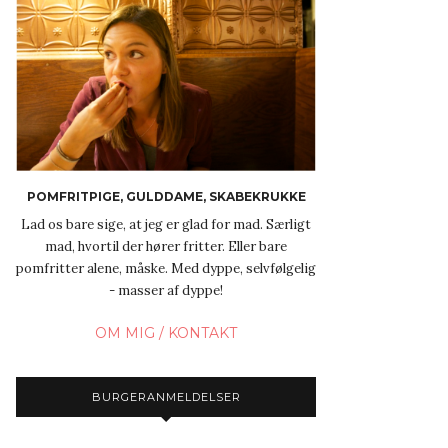
POMFRITPIGE, GULDDAME, SKABEKRUKKE
Lad os bare sige, at jeg er glad for mad. Særligt
mad, hvortil der hører fritter. Eller bare
pomfritter alene, måske. Med dyppe, selvfølgelig
- masser af dyppe!
OM MIG / KONTAKT
BURGERANMELDELSER