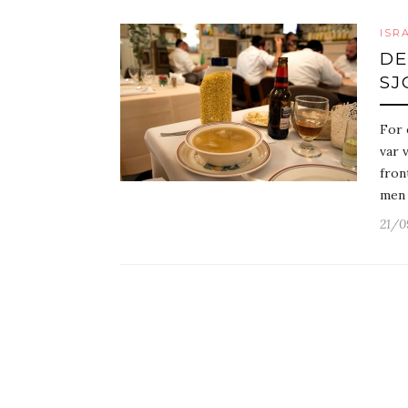
ISR
DE
SJ
For 
var 
fron
men 
21/0