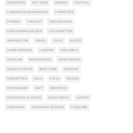
DESSERTER
DET SKER
DRINKS
FESTIVAL
FLÆSKESTEGSSANDWICH
FORRETTER
FRANSK
FROKOST
GRILLBURGER
GÆSTEANMELDELSER
HOVEDRETTER
INSPIRATION
ISRAEL
JUICE
KAGER
KONKURRENCE
LONDON
MALLORCA
MEXICAN
MORGENMAD
MORGENMAD
MOULES FRITES
NEW YORK
NORDISK
OPSKRIFTER
OSLO
PIZZA
REJSER
RESTAURANT
SAFT
SMOOTHIE
SMOOTHIES & JUICES
SUND SNACK
SUPPER
TAKEAWAY
TAKEAWAY-BURGER
TILBEHØR