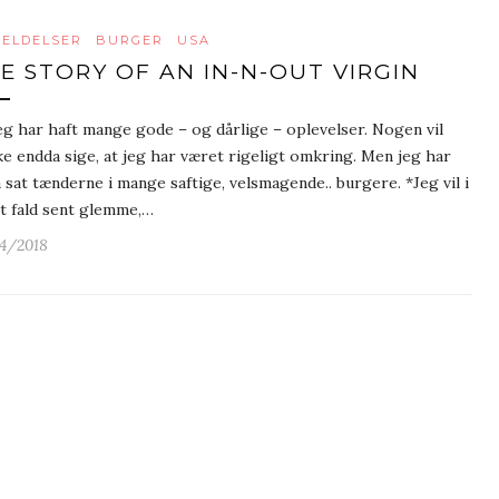
ELDELSER
BURGER
USA
E STORY OF AN IN-N-OUT VIRGIN
jeg har haft mange gode – og dårlige – oplevelser. Nogen vil
e endda sige, at jeg har været rigeligt omkring. Men jeg har
 sat tænderne i mange saftige, velsmagende.. burgere. *Jeg vil i
t fald sent glemme,…
4/2018