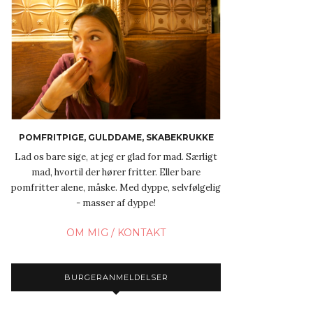
POMFRITPIGE, GULDDAME, SKABEKRUKKE
Lad os bare sige, at jeg er glad for mad. Særligt
mad, hvortil der hører fritter. Eller bare
pomfritter alene, måske. Med dyppe, selvfølgelig
- masser af dyppe!
OM MIG / KONTAKT
BURGERANMELDELSER