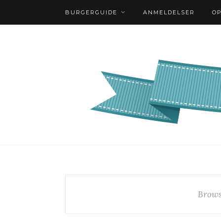
BURGERGUIDE
ANMELDELSER
O
Brows