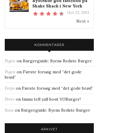
Rystende god fastfood på
Shake Shack i New York
Oct 23, 2013
Next »
KOMMENTARER
Pigen
on
Burgerguide: Byens Bedste Burger
Pigen
on
Første forsøg med “det gode
brød”
Freja
on
Første forsøg med “det gode brød”
Peter
on
Imma tell yall bout YOBurger!
Rosa
on
Burgerguide: Byens Bedste Burger
ARKIVET