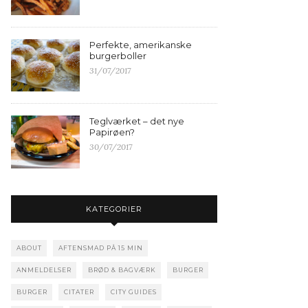
Perfekte, amerikanske
burgerboller
31/07/2017
Teglværket – det nye
Papirøen?
30/07/2017
KATEGORIER
ABOUT
AFTENSMAD PÅ 15 MIN
ANMELDELSER
BRØD & BAGVÆRK
BURGER
BURGER
CITATER
CITY GUIDES