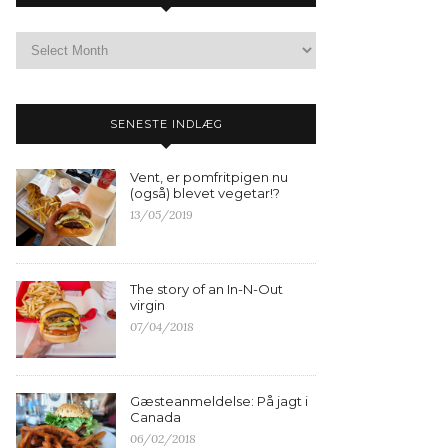
SENESTE INDLÆG
Vent, er pomfritpigen nu
(også) blevet vegetar!?
13/05/2019
The story of an In-N-Out
virgin
07/04/2018
Gæsteanmeldelse: På jagt i
Canada
06/02/2018