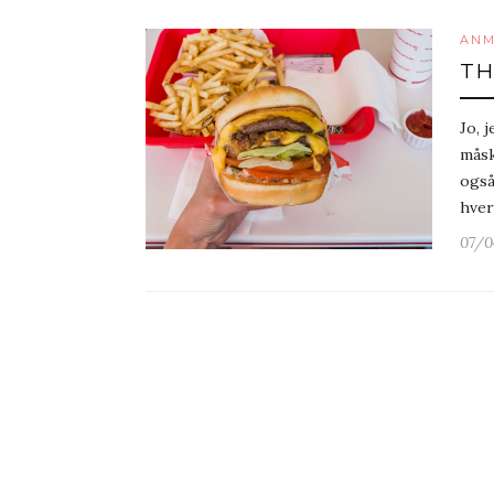
ANM
TH
Jo, 
måsk
også
hver
07/0